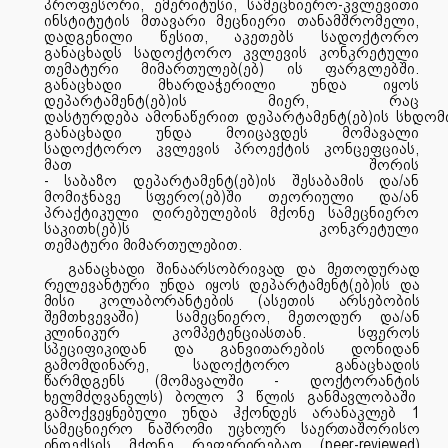
პროფესორი, ემერიტუსი, სამეცნიერო-კვლევითი
ინსტიტუტის მთავარი მეცნიერი თანამშრომელი,
დადგენილი წესით, აკეთებს სადოქტორო
განაცხადს სადოქტორო კვლევის კონკრეტული
თემატური მიმართულებ(ებ) ის ფარგლებში.
განაცხადი მხარდაჭერილი უნდა იყოს
დეპარტამენტ(ებ)ის მიერ, რაც
დასტურდება
ამონაწერით
დეპარტამენტ(ებ)ის
სხდომ
განაცხადი უნდა მოიცავდეს მომავალი
სადოქტორო კვლევის პროექტის კონცეფციას,
მათ შორის
-
საბაზო
დეპარტამენტ(ებ)ის
შესაბამის
და/ან
მომიჯნავე სფერო(ებ)ში
თეორიული და/ან
პრაქტიკული ღირებულების მქონე სამეცნიერო
საკითხ(ებ)ს კონკრეტული
თემატური
მიმართულებით.
განაცხადი შინაარსობრივად და მეთოდურად
რელევანტური უნდა იყოს დეპარტამენტ(ებ)ის და
მისი კოლაბორანტების (ასეთის არსებობის
შემთხვევაში) სამეცნიერო, მეთოდურ და/ან
კლინიკურ კომპეტენციასთან. სფეროს
სპეციფიკიდან და განვითარების დონიდან
გამომდინარე, სადოქტორო განაცხადის
წარმდგენს (მომავალში - დოქტორანტის
ხელმძღვანელს) ბოლო 3 წლის განმავლობაში
გამოქვეყნებული უნდა ჰქონდეს არანაკლებ 1
სამეცნიერო ნაშრომი უცხოურ საერთაშორისო
ინდექსის მქონე რეფერირებად (peer-reviewed)