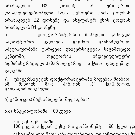
არანაკლებ B2 დონეზე, ან ერთ-ერთი
დასავლეთევროპული სხვა უცხოური ენის ცოდნას
არანაკლებ B2 დონეზე და ინგლისურ ენის ცოდნას
არანაკლებ B1 დონეზე.
6.
დოქტორანტურაში მისაღები გამოცდა
სადოქტორო კვლევის გეგმით განსაზღვრულ
სპეციალობაში ტარდება უნივერსიტეტის საგამოცდო
ცენტრში, რექტორის ინდივიდუალური
ადმინისტრაციულ-სამართლებრივი აქტით დადგენილ
ვადებში.
7.
უნივერსიტეტის დოქტორანტურაში მიღების მიზნით,
ამ მუხლის მე-5 პუნქტის „ბ“ ქვეპუნქტით
გათვალისწინებული:
ა)
გამოცდის
მაქსიმალური
შეფასებაა:
ა.ა)
სპეციალობაში
-
100
ქულა;
ა.ბ) უცხოურ
ენაში
-
100
ქულა,
აქედან
ტესტური
კომპონენტი
-
90
ქულა;
გ
ბ)
საგამოცდო
შეფასება
დადებითია,
თუ
კანდიდატის
მ