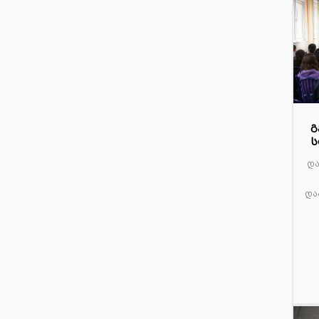
2
გ
ს
მა
და
და