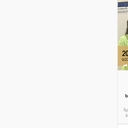
2
სე
მე
მ