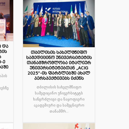
ი და
10
პის
თბილისის სახელმწიფო
ს
სამედიცინო უნივერსიტეტის
აპრ
3-ე
თანამშრომლობა იტალიურ
აში
უნივერსიტეტებთან „ACIG
2025“-ის ფარგლებში ახალ
ოპის
პერსპექტივებს იძენს
თბილისის სახელმწიფო
რესზე
სამედიცინო უნივერსიტეტს
ხანგრძლივი და ნაყოფიერი
აკადემიური და სამეცნიერო
თანამშრ...