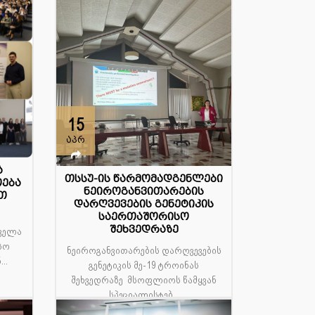
15
აპრ
ა
თსსუ-ის წარმომადგენლები
ოება
ნეიროგანვითარების
თ
დარღვევების გენეტიკის
საერთაშორისო
ო
შეხვედრაზე
ყველა
სო
ნეიროგანვითარების დარღვევების
..
გენეტიკის მე-19 ტროინას
შეხვედრაზე მსოფლიოს წამყვან
სპეციალისტებ...