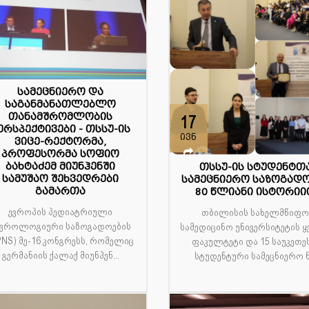
სამეცნიერო და
საგანმანათლებლო
თანამშრომლობის
5
17
ერსპექტივები - თსსუ-ის
ლ
ივნ
ვიცე-რექტორმა,
პროფესორმა სოფიო
ბახტაძემ მიუნჰენში
თსსუ-ის სტუდენტთ
სამუშაო შეხვედრები
სამეცნიერო საზოგად
გამართა
80 წლიანი ისტორიი
ევროპის პედიატრიული
თბილისის სახელმწიფ
ევროლოგიური საზოგადოების
სამედიცინო უნივერსიტეტის 
PNS) მე-16 კონგრესს, რომელიც
ფაკულტეტი და 15 საუკეთე
გერმანიის ქალაქ მიუნჰენ...
სტუდენტური სამეცნიერო ნ.