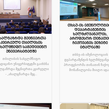
თსსუ-ის იმუნოლოგი
დეპარტამენტის
ხელმძღვანელის,
ხალგაზრდა მეცნიერთა
პროფესორ თინათი
8
09
კვირეული თბილისის
ჩიქოვანის ვიზიტი
ახელმწიფო სამედიცინო
იტალიაში
ნ
ოქტ
უნივერსიტეტში
თსსუ-ის იმუნოლოგიის
თბილისის სახელმწიფო
დეპარტამენტის ხელმძღვანე
ედიცინო უნივერსიტეტში გაიხსნა
პროფესორმა თინათინ ჩიქოვ
ლგაზრდა მეცნიერთა კვირეული
მონაწილეობა მიიღო იტა.
- „ახალგზარდა მეც...