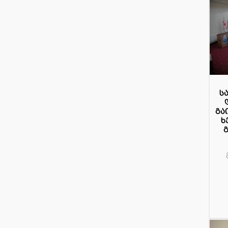
1
ს
ნო
გა
ხ
გ