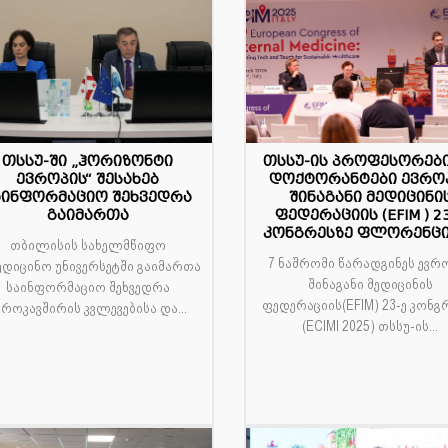
თსსუ-ში „ჰორიზონტი
თსსუ-ის პროფესორებ
4
10
ევროპის“ შესახებ
დოქტორანტები ევრო
აინფორმაციო შეხვედრა
შინაგანი მედიცინი
რ
აპრ
გაიმართა
ფედერაციის (EFIM ) 2
კონგრესზე ფლორენცი
თბილისის სახელმწიფო
7 ნაშრომი წარადგინეს ევრ
ედიცინო უნივერსეტში გაიმართა
შინაგანი მედიცინის
საინფორმაციო შეხვედრა
ფედერაციის(EFIM) 23-ე კონგ
ვროკავშირის კვლევებისა და...
(ECIMI 2025) თსსუ-ის...