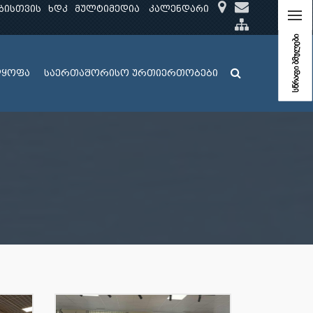
ბისთვის
ხდკ
მულტიმედია
კალენდარი
სწრაფი ბმულები
ლყოფა
საერთაშორისო ურთიერთობები