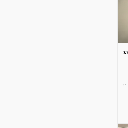
1
ვე
ოქ
გა