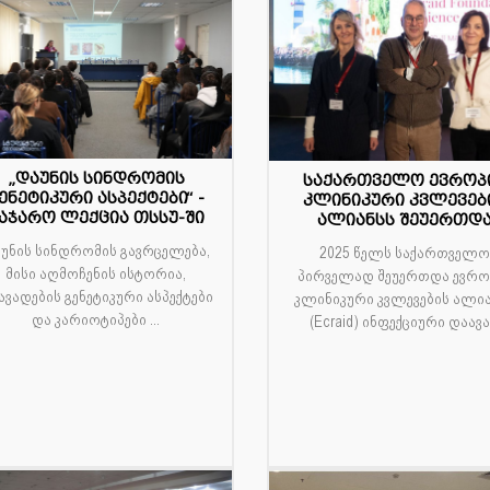
„დაუნის სინდრომის
საქართველო ევროპ
1
21
ენეტიკური ასპექტები“ -
კლინიკური კვლევებ
აჯარო ლექცია თსსუ-ში
ალიანსს შეუერთდ
რ
მარ
უნის სინდრომის გავრცელება,
2025 წელს საქართველ
მისი აღმოჩენის ისტორია,
პირველად შეუერთდა ევრო
ავადების გენეტიკური ასპექტები
კლინიკური კვლევების ალი
და კარიოტიპები ...
(Ecraid) ინფექციური დაავა.