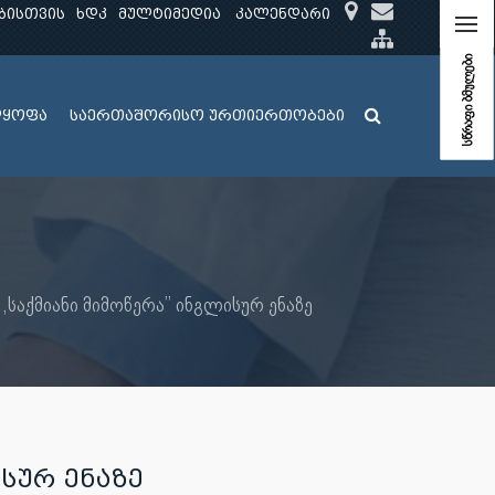
ბისთვის
ხდკ
მულტიმედია
კალენდარი
სწრაფი ბმულები
ლყოფა
საერთაშორისო ურთიერთობები
,,საქმიანი მიმოწერა’’ ინგლისურ ენაზე
ᲘᲡᲣᲠ ᲔᲜᲐᲖᲔ