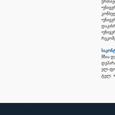
ურთიე
•უნივ
კონსულ
•უნივე
დაკისრ
•უნივე
რეკომე
საკონ
მზია დ
დ
ელ-ფო
ტელ: +