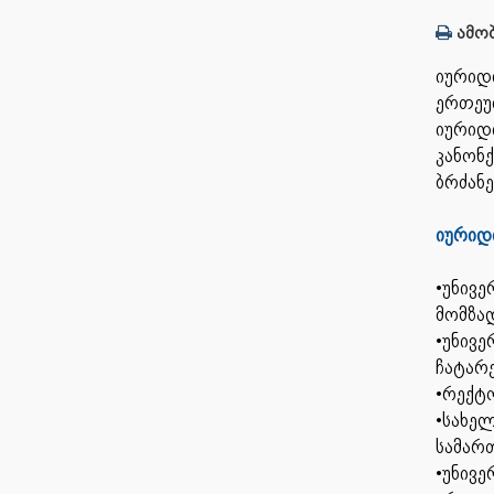
ამობ
იურიდ
ერთეუ
იურიდ
კანონქ
ბრძან
იური
•უნივე
მომზად
•უნივე
ჩატარე
•რექტ
•სახე
სამართ
•უნივ