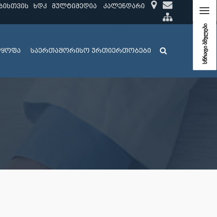
ბისთვის
ხდკ
მულტიმედია
კალენდარი
სწრაფი ბმულები
ლყოფა
საერთაშორისო ურთიერთობები