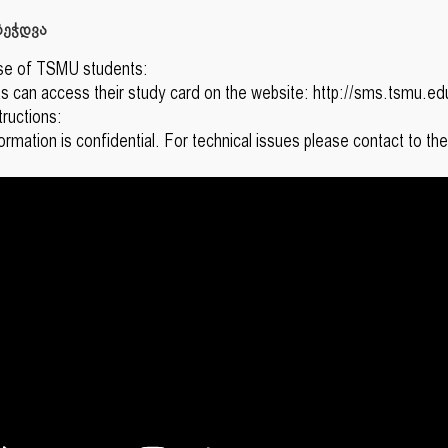
ეჭდვა
se of TSMU students:
s can access their study card on the website: http://sms.tsmu.ed
tructions:
formation is confidential. For technical issues please contact to 