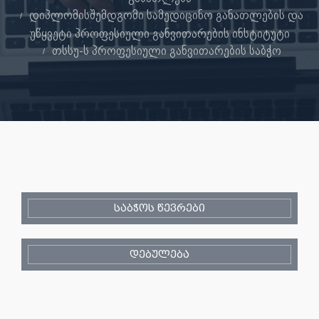
დიპლომისშემდგომი სამედიცინო განათლების და
უწყვეტი პროფესიული განვითარების ინსტიტუტი
თსსუ-ს პროფესიული განვითარების საბჭო
საბჭოს წევრები
დებულება