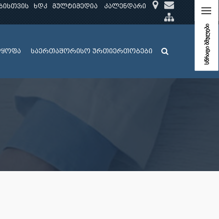
ბისთვის
ხდკ
მულტიმედია
კალენდარი
სწრაფი ბმულები
ლყოფა
საერთაშორისო ურთიერთობები