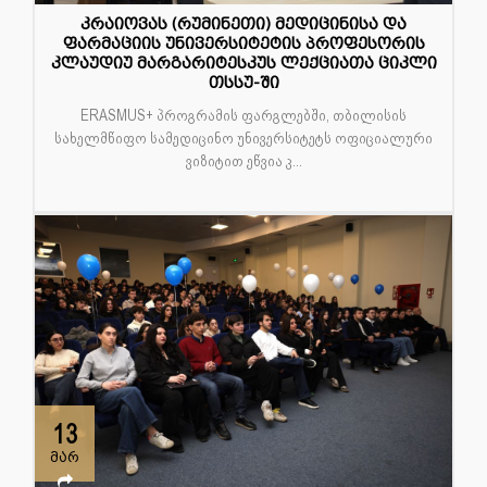
კრაიოვას (რუმინეთი) მედიცინისა და
ფარმაციის უნივერსიტეტის პროფესორის
კლაუდიუ მარგარიტესკუს ლექციათა ციკლი
თსსუ-ში
ERASMUS+ პროგრამის ფარგლებში, თბილისის
სახელმწიფო სამედიცინო უნივერსიტეტს ოფიციალური
ვიზიტით ეწვია კ...
13
მარ