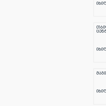
იხი
თბი
ცენ
იხი
მაგ
იხი