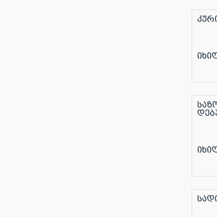
კურ
იხი
საზ
დებ
იხი
სად