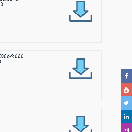
ა
ოებრივი
ა