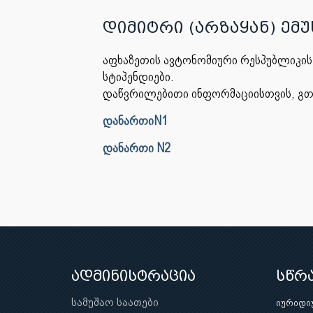
დიმიტრი (არზაყან) ემ
აფხაზეთის ავტონომიური რესპუბლიკის 
სტიპენდიები.
დაწვრილებითი ინფორმაციისთვის, გ
დანართიN1
დანართი N2
ადმინისტრაცია
სწრ
სამუშაო საათები
იურიდი