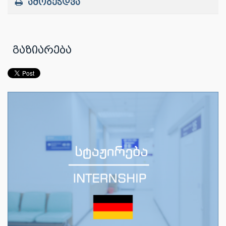
ამობეჭდვა
გაზიარება