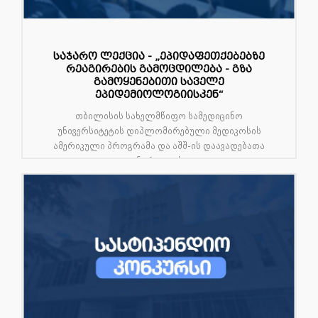
საჯარო ლექცია - „ეპიდაფეთქებებზე
რეაგირების გამოცდილება - გზა
გამოყენებითი საველე
ეპიდემიოლოგიისკენ“
თბილისის სახელმწიფო სამედიცინო
უნივერსიტეტის დიპლომირებული მედიკოსის
ამერიკული პროგრამა და აშშ-ის დაავადებათა
კონტროლისა...