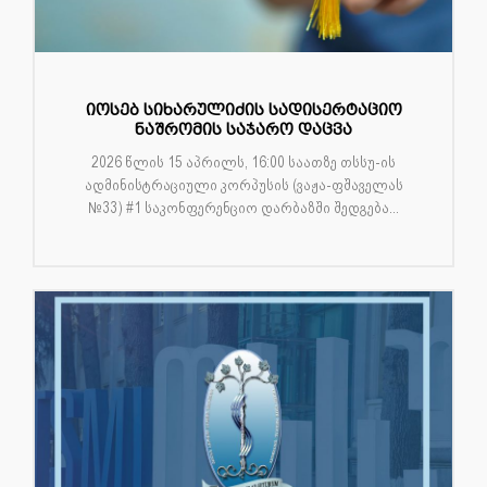
იოსებ სიხარულიძის სადისერტაციო
ნაშრომის საჯარო დაცვა
2026 წლის 15 აპრილს, 16:00 საათზე თსსუ-ის
ადმინისტრაციული კორპუსის (ვაჟა-ფშაველას
№33) #1 საკონფერენციო დარბაზში შედგება...