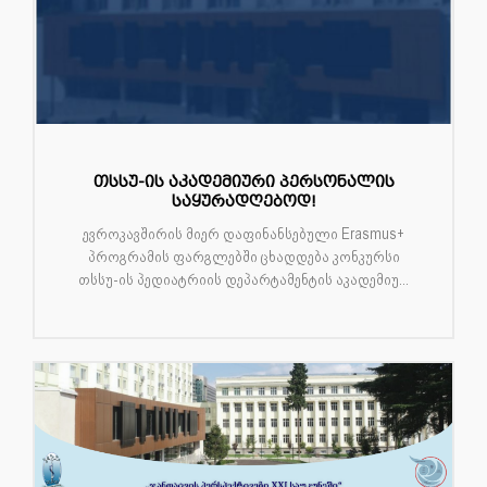
თსსუ-ის აკადემიური პერსონალის
საყურადღებოდ!
ევროკავშირის მიერ დაფინანსებული Erasmus+
პროგრამის ფარგლებში ცხადდება კონკურსი
თსსუ-ის პედიატრიის დეპარტამენტის აკადემიუ...