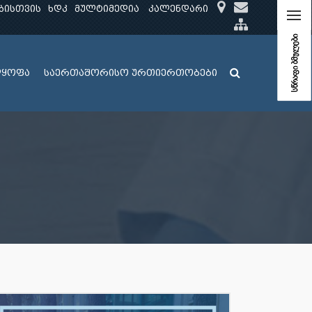
ბისთვის
ხდკ
მულტიმედია
კალენდარი
სწრაფი ბმულები
ლყოფა
საერთაშორისო ურთიერთობები