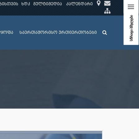
ბისთვის
ხდკ
მულტიმედია
კალენდარი
სწრაფი ბმულები
ლყოფა
საერთაშორისო ურთიერთობები