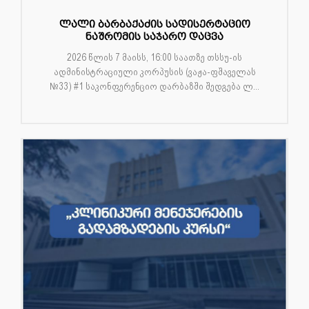
ლალი ბარბაქაძის სადისერტაციო
ნაშრომის საჯარო დაცვა
2026 წლის 7 მაისს, 16:00 საათზე თსსუ-ის
ადმინისტრაციული კორპუსის (ვაჟა-ფშაველას
№33) #1 საკონფერენციო დარბაზში შედგება ლ...