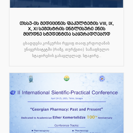
თსსუ-ის მედიცინის ფაკულტეტის VIII, IX,
X, XI სემესტრის ინგლისური ენის
მცოდნე სტუდენტთა საყურადღებოდ
ცხადდება კონკურსი რეჯიფ თაიფ ერდოღანის
უნივერსიტეტში (რიზე, თურქეთი) საზაფხულო
სტაჟირების გასავლელად. სტაჟირე...