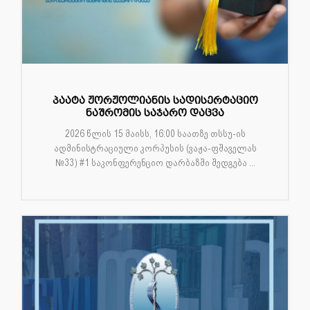
პაატა ჟორჟოლიანის სადისერტაციო
ნაშრომის საჯარო დაცვა
2026 წლის 15 მაისს, 16:00 საათზე თსსუ-ის
ადმინისტრაციული კორპუსის (ვაჟა-ფშაველას
№33) #1 საკონფერენციო დარბაზში შედგება ...