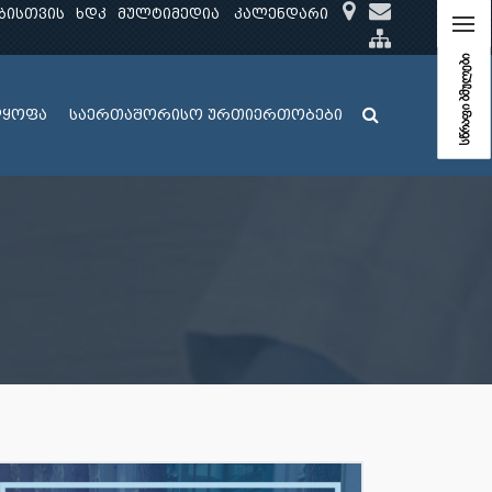
ბისთვის
ხდკ
მულტიმედია
კალენდარი
სწრაფი ბმულები
ლყოფა
საერთაშორისო ურთიერთობები