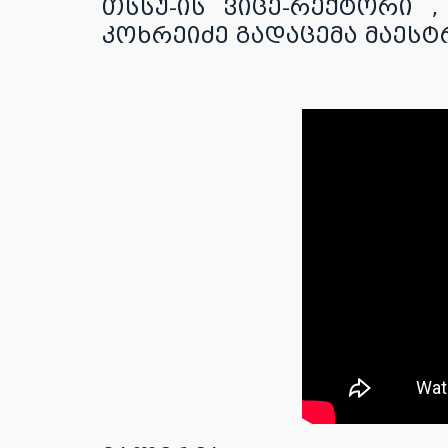
თსსუ-ის ვიცე-რექტორი
კოხრეიძე გადაცემა მაეს