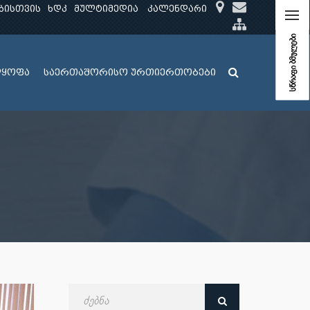
ბისთვის
ხდკ
მულტიმედია
კალენდარი
სწრაფი ბმულები
ლყოფა
საერთაშორისო ურთიერთობები
ძებნა
თარიღით