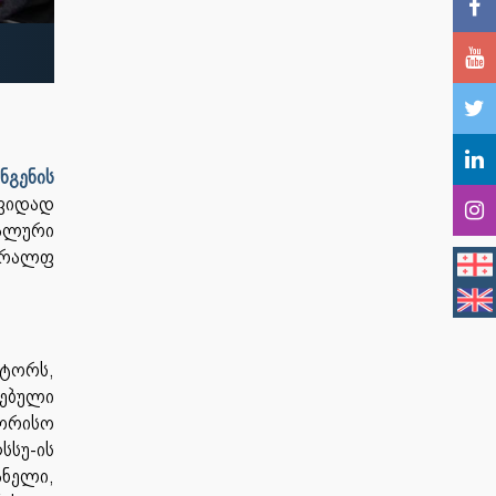
გენის
ივიდად
ლური
 რალფ
ტორს,
რებული
ორისო
სუ-ის
ანელი,