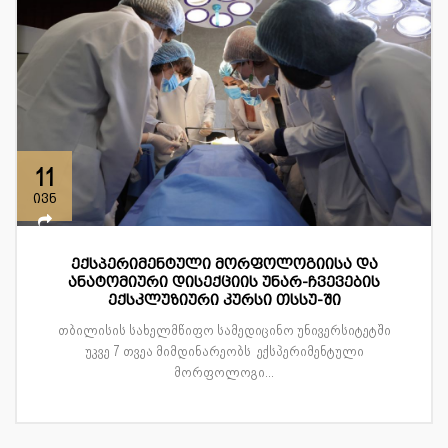
11
ივნ
ექსპერიმენტული მორფოლოგიისა და
ანატომიური დისექციის უნარ-ჩვევების
ექსკლუზიური კურსი თსსუ-ში
თბილისის სახელმწიფო სამედიცინო უნივერსიტეტში
უკვე 7 თვეა მიმდინარეობს ექსპერიმენტული
მორფოლოგი...