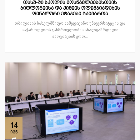
თსსუ-ში სკოლის მოსწავლეებისთვის
ბიოლოგიისა და ქიმიის ოლიმპიადების
ფინალური ეტაპები გაიმართა
თბილისის სახელმწიფო სამედიცინო უნივერსიტეტის და
საქართველოს ჯანმრთელობის ახალგაზრდული
ასოციაციის ერთ...
14
ივნ