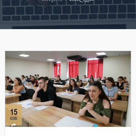
15
ივნ