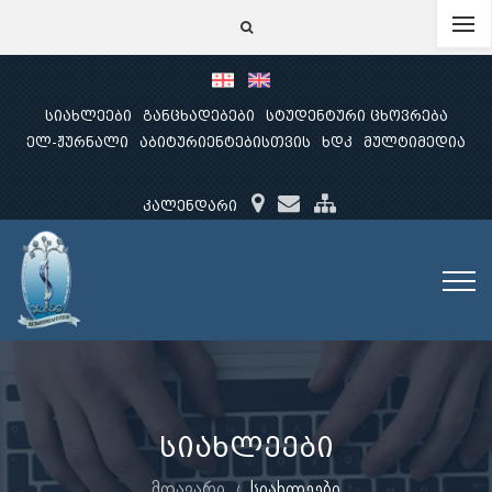
სიახლეები
განცხადებები
სტუდენტური ცხოვრება
ელ-ჟურნალი
აბიტურიენტებისთვის
ხდკ
მულტიმედია
კალენდარი
სიახლეები
მთავარი
სიახლეები