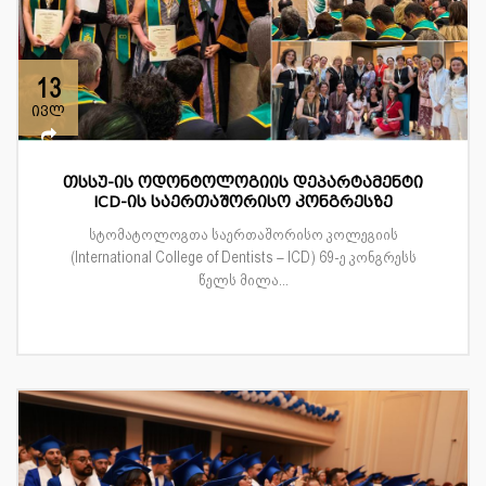
13
ივლ
თსსუ-ის ოდონტოლოგიის დეპარტამენტი
ICD-ის საერთაშორისო კონგრესზე
სტომატოლოგთა საერთაშორისო კოლეგიის
(International College of Dentists – ICD) 69-ე კონგრესს
წელს მილა...