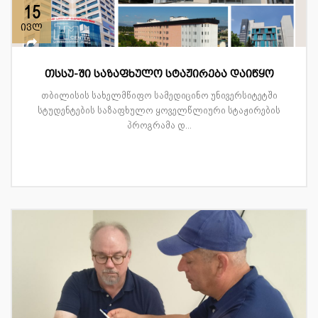
15
ივლ
თსსუ-ში საზაფხულო სტაჟირება დაიწყო
თბილისის სახელმწიფო სამედიცინო უნივერსიტეტში
სტუდენტების საზაფხულო ყოველწლიური სტაჟირების
პროგრამა დ...