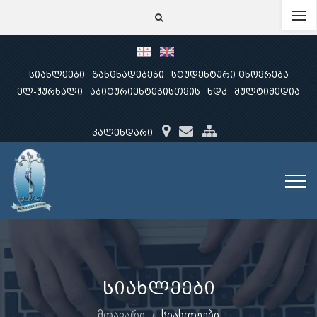
სიახლეები
განცხადებები
სტუდენტური ცხოვრება
ელ-ჟურნალი
აბიტურიენტებისთვის
ხდკ
მულტიმედია
კალენდარი
სიახლეები
მთავარი
სიახლეები