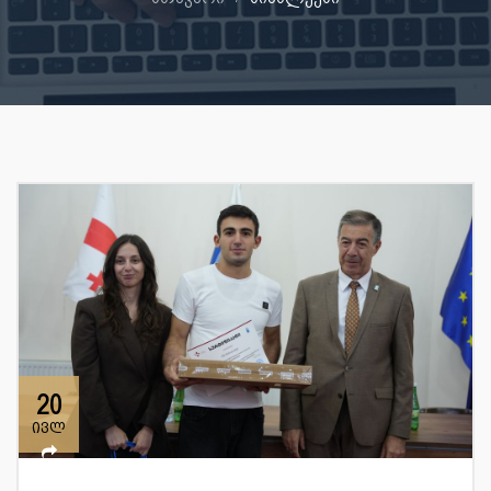
20
ივლ