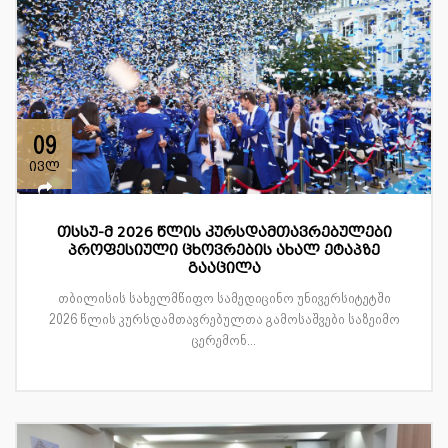
09
ივლ
თსსუ-მ 2026 წლის კურსდამთავრებულები
პროფესიული ცხოვრების ახალ ეტაპზე
გააცილა
თბილისის სახელმწიფო სამედიცინო უნივერსიტეტში
2026 წლის კურსდამთავრებულთა გამოსაშვები საზეიმო
ცერემონ...