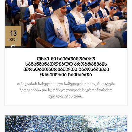
13
ივლ
თსსუ-ში საერთაშორისო
საგანმანათლებლო პროგრამების
კურსდამთავრებულთა გამოსაშვები
ცერემონია გაიმართა
თბილისის სახელმწიფო სამედიცინო უნივერსიტეტში
მედიცინისა და სტომატოლოგიის საერთაშორისო
ფაკულტეტის დიპ...