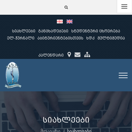
სიახლეები
განცხადებები
სტუდენტური ცხოვრება
ელ-ჟურნალი
აბიტურიენტებისთვის
ხდკ
მულტიმედია
კალენდარი
სიახლეები
მთავარი
სიახლეები