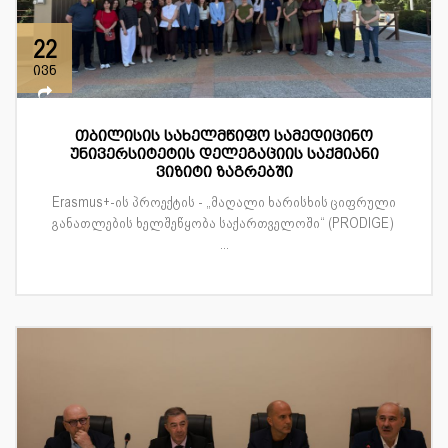
22
ივნ
თბილისის სახელმწიფო სამედიცინო
უნივერსიტეტის დელეგაციის საქმიანი
ვიზიტი ზაგრებში
Erasmus+-ის პროექტის - „მაღალი ხარისხის ციფრული
განათლების ხელშეწყობა საქართველოში“ (PRODIGE)
...