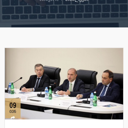
09
ივნ