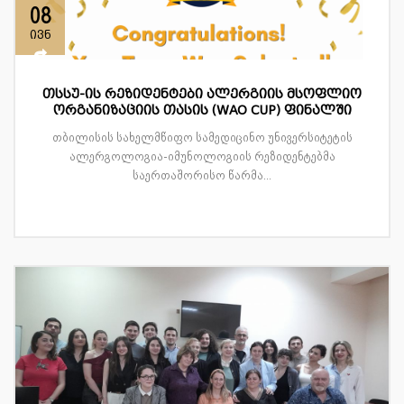
08
ივნ
თსსუ-ის რეზიდენტები ალერგიის მსოფლიო
ორგანიზაციის თასის (WAO CUP) ფინალში
თბილისის სახელმწიფო სამედიცინო უნივერსიტეტის
ალერგოლოგია-იმუნოლოგიის რეზიდენტებმა
საერთაშორისო წარმა...