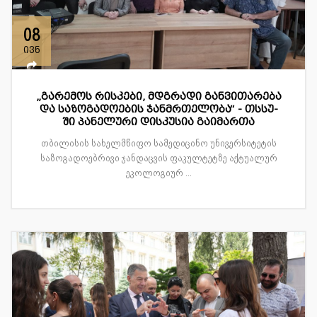
08
ივნ
„გარემოს რისკები, მდგრადი განვითარება
და საზოგადოების ჯანმრთელობა“ - თსსუ-
ში პანელური დისკუსია გაიმართა
თბილისის სახელმწიფო სამედიცინო უნივერსიტეტის
საზოგადოებრივი ჯანდაცვის ფაკულტეტზე აქტუალურ
ეკოლოგიურ ...