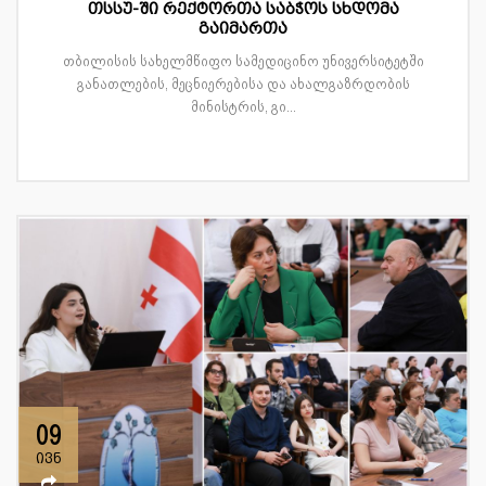
თსსუ-ში რექტორთა საბჭოს სხდომა
გაიმართა
თბილისის სახელმწიფო სამედიცინო უნივერსიტეტში
განათლების, მეცნიერებისა და ახალგაზრდობის
მინისტრის, გი...
09
ივნ