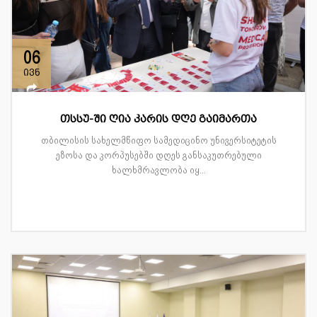
06
ივნ
თსსუ-ში ღია კარის დღე გაიმართა
თბილისის სახელმწიფო სამედიცინო უნივერსიტეტის
ეზოსა და კორპუსებში დღეს განსაკუთრებული
ხალხმრავლობა იყ...