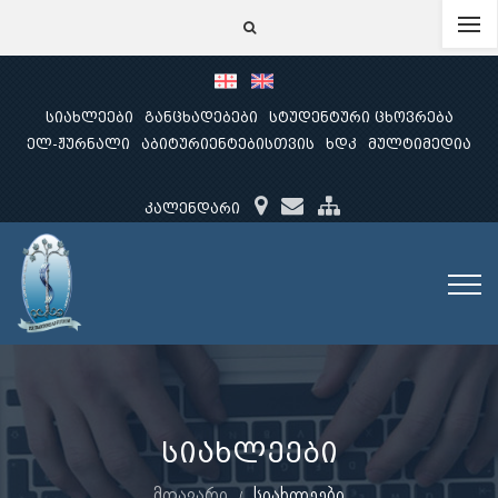
სიახლეები
განცხადებები
სტუდენტური ცხოვრება
ელ-ჟურნალი
აბიტურიენტებისთვის
ხდკ
მულტიმედია
კალენდარი
სიახლეები
მთავარი
სიახლეები