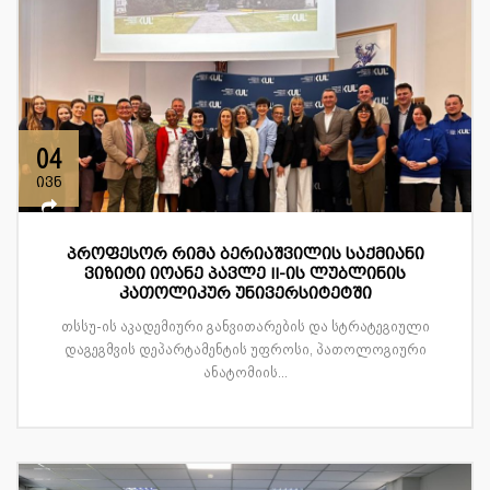
04
ივნ
პროფესორ რიმა ბერიაშვილის საქმიანი
ვიზიტი იოანე პავლე II-ის ლუბლინის
კათოლიკურ უნივერსიტეტში
თსსუ-ის აკადემიური განვითარების და სტრატეგიული
დაგეგმვის დეპარტამენტის უფროსი, პათოლოგიური
ანატომიის...