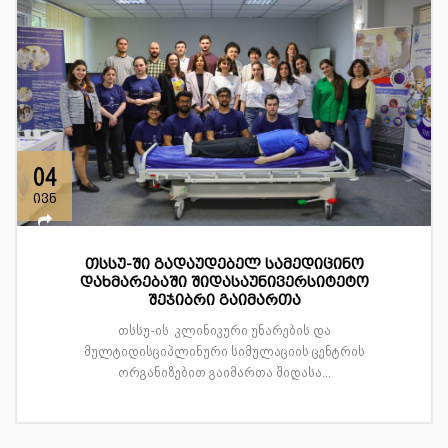
04
ივნ
თსსუ-ში გადაუდებელ სამედიცინო
დახმარებაში შიდასაუნივერსიტეტო
შეჯიბრი გაიმართა
თსსუ-ის კლინიკური უნარების და
მულტიდისციპლინური სიმულაციის ცენტრის
ორგანიზებით გაიმართა შიდასა...