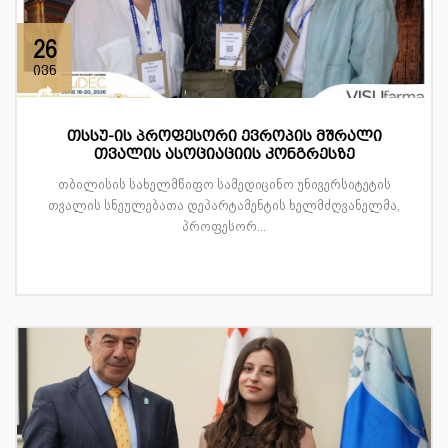
26
ივნ
თსსუ-ის პროფესორი ევროპის მშრალი
თვალის ასოციაციის კონგრესზე
თბილისის სახელმწიფო სამედიცინო უნივერსიტეტის
თვალის სნეულებათა დეპარტამენტის ხელმძღვანელმა,
პროფესორ...