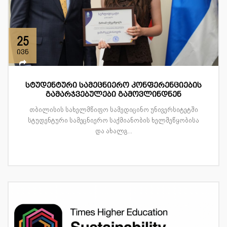
25
ივნ
სტუდენტური სამეცნიერო კონფერენციების
გამარჯვებულები გამოვლინდნენ
თბილისის სახელმწიფო სამედიცინო უნივერსიტეტში
სტუდენტური სამეცნიერო საქმიანობის ხელშეწყობისა
და ახალგ...