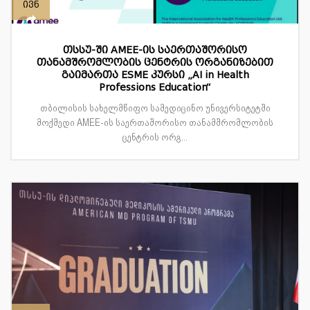
ივნ
თსსუ-ში AMEE-ის საერთაშორისო
თანამშრომლობის ცენტრის ორგანიზებით
გაიმართა ESME კურსი „AI in Health
Professions Education“
თბილისის სახელმწიფო სამედიცინო უნივერსიტეტში
მოქმედი AMEE-ის საერთაშორისო თანამშრომლობის
ცენტრის ორგ...