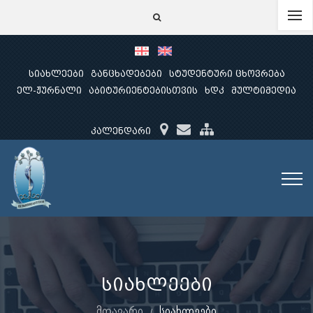
სიახლეები
განცხადებები
სტუდენტური ცხოვრება
ელ-ჟურნალი
აბიტურიენტებისთვის
ხდკ
მულტიმედია
კალენდარი
სიახლეები
მთავარი
სიახლეები