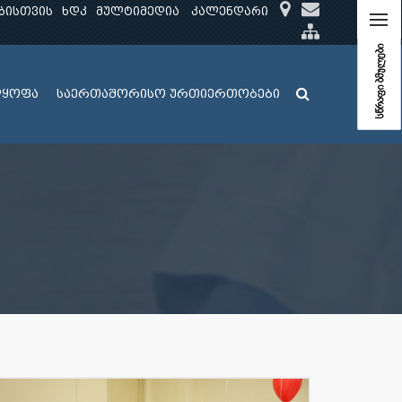
ბისთვის
ხდკ
მულტიმედია
კალენდარი
სწრაფი ბმულები
ლყოფა
საერთაშორისო ურთიერთობები