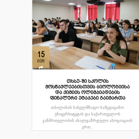
15
ივნ
თსსუ-ში სკოლის
მოსწავლეებისთვის ბიოლოგიისა
და ქიმიის ოლიმპიადების
ფინალური ეტაპები გაიმართა
თბილისის სახელმწიფო სამედიცინო
უნივერსიტეტის და საქართველოს
ჯანმრთელობის ახალგაზრდული ასოციაციის
ერთ...