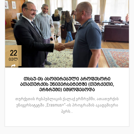
22
ივლ
თსსუ-ის ასოცირებული პროფესორი
ათათურქის უნივერსიტეტში (თურქეთი,
ერზრუმი) იმყოფებოდა
თურქეთის რესპუბლიკის ქალაქ ერზრუმში, ათათურქის
უნივერსიტეტში „Erasmus+"-ის პროგრამის აკადემიური
პერს...