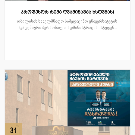
პროფესორ რემა ღვამიჩავას ხსოვნას!
თბილისის სახელმწიფო სამედიცინო უნივერსიტეტის
აკადემიური პერსონალი, ადმინისტრაცია, სტუდენ...
31