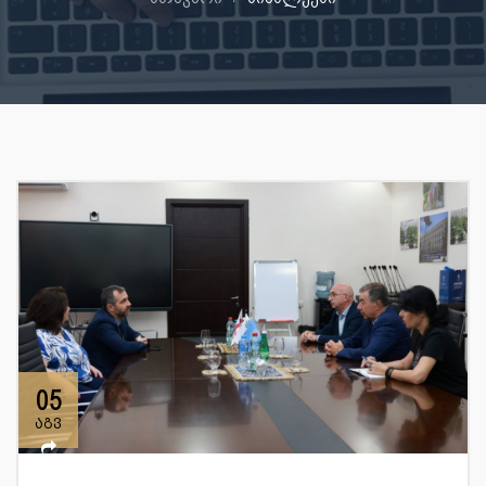
05
აგვ