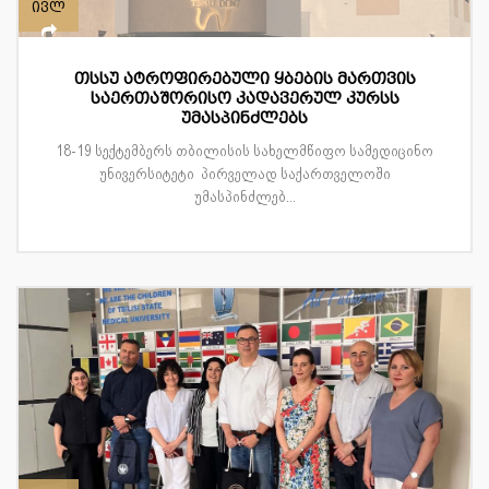
ივლ
თსსუ ატროფირებული ყბების მართვის
საერთაშორისო კადავერულ კურსს
უმასპინძლებს
18-19 სექტემბერს თბილისის სახელმწიფო სამედიცინო
უნივერსიტეტი პირველად საქართველოში
უმასპინძლებ...