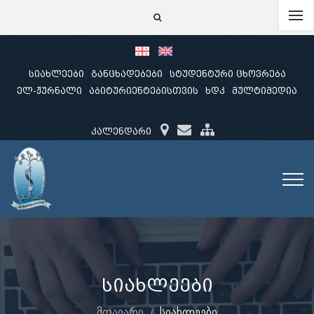
სიახლეები
განცხადებები
სტუდენტური ცხოვრება
ელ-ჟურნალი
აბიტურიენტებისთვის
ხდკ
მულტიმედია
კალენდარი
სიახლეები
მთავარი
სიახლეები