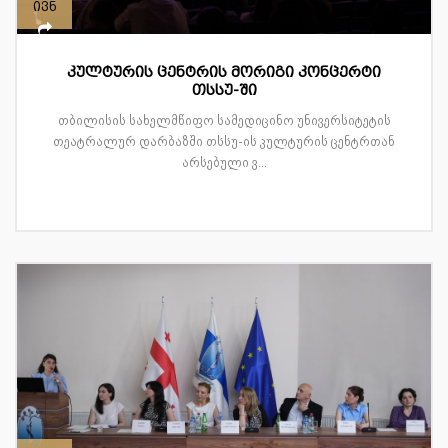
ივნ
კულტურის ცენტრის მორიგი კონცერტი
თსსუ-ში
თბილისის სახელმწიფო სამედიცინო უნივერსიტეტის
თეატრალურ დარბაზში თსსუ-ის კულტურის ცენტრთან
არსებული ვ...