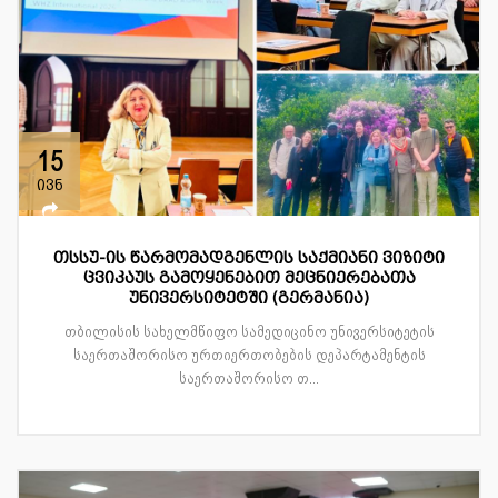
15
ივნ
თსსუ-ის წარმომადგენლის საქმიანი ვიზიტი
ცვიკაუს გამოყენებით მეცნიერებათა
უნივერსიტეტში (გერმანია)
თბილისის სახელმწიფო სამედიცინო უნივერსიტეტის
საერთაშორისო ურთიერთობების დეპარტამენტის
საერთაშორისო თ...