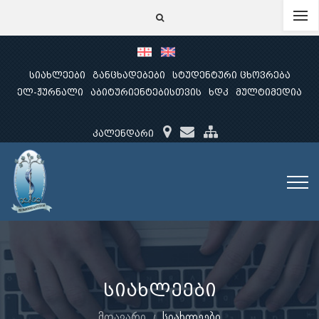
სიახლეები
განცხადებები
სტუდენტური ცხოვრება
ელ-ჟურნალი
აბიტურიენტებისთვის
ხდკ
მულტიმედია
კალენდარი
სიახლეები
მთავარი
სიახლეები