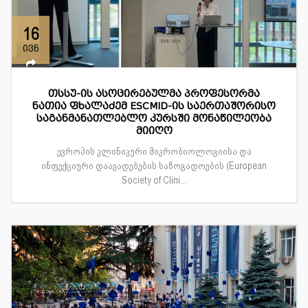
16
ივნ
თსსუ-ის ასოცირებულმა პროფესორმა
ნათია ფხალაძემ ESCMID-ის საერთაშორისო
საგანმანათლებლო კურსში მონაწილეობა
მიიღო
ევროპის კლინიკური მიკრობიოლოგიისა და
ინფექციური დაავადებების საზოგადოების (European
Society of Clini...