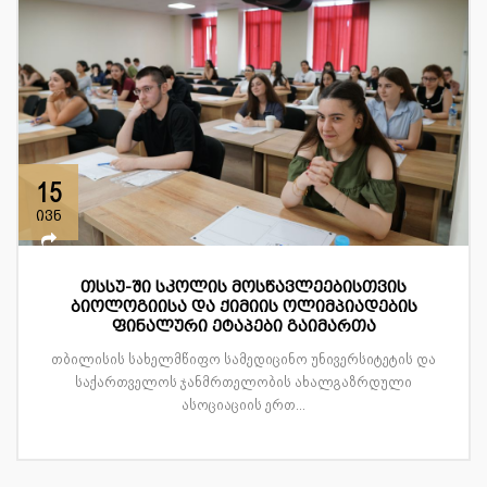
15
ივნ
თსსუ-ში სკოლის მოსწავლეებისთვის
ბიოლოგიისა და ქიმიის ოლიმპიადების
ფინალური ეტაპები გაიმართა
თბილისის სახელმწიფო სამედიცინო უნივერსიტეტის და
საქართველოს ჯანმრთელობის ახალგაზრდული
ასოციაციის ერთ...