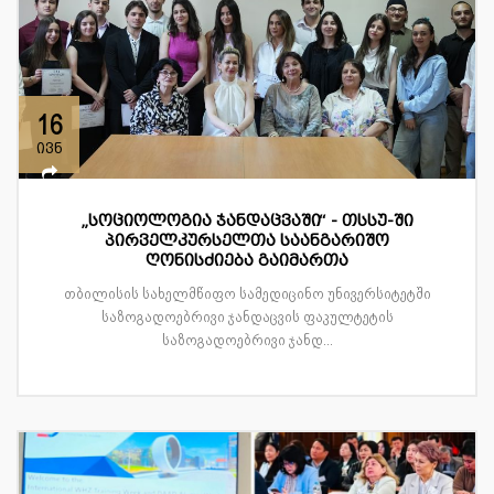
16
ივნ
„სოციოლოგია ჯანდაცვაში“ - თსსუ-ში
პირველკურსელთა საანგარიშო
ღონისძიება გაიმართა
თბილისის სახელმწიფო სამედიცინო უნივერსიტეტში
საზოგადოებრივი ჯანდაცვის ფაკულტეტის
საზოგადოებრივი ჯანდ...