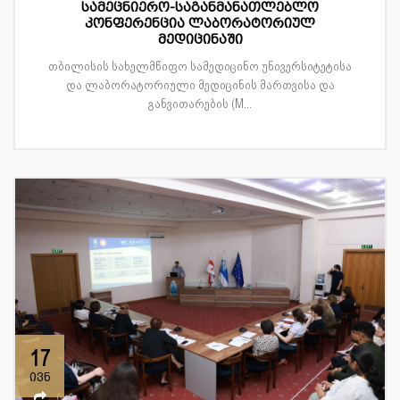
სამეცნიერო-საგანმანათლებლო
კონფერენცია ლაბორატორიულ
მედიცინაში
თბილისის სახელმწიფო სამედიცინო უნივერსიტეტისა
და ლაბორატორიული მედიცინის მართვისა და
განვითარების (M...
17
ივნ