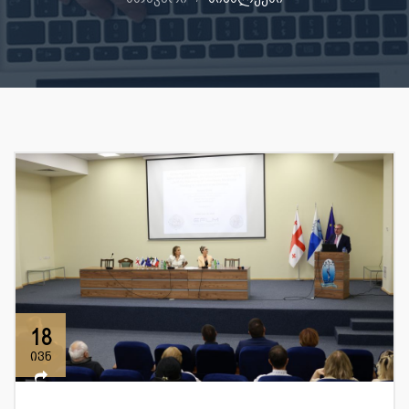
18
ივნ