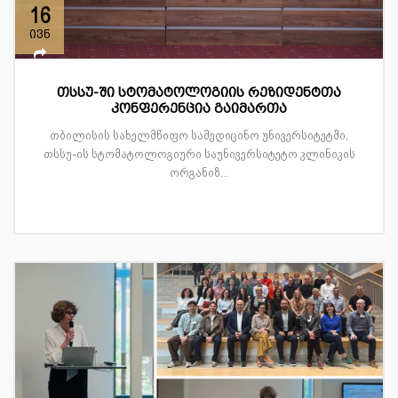
16
ივნ
თსსუ-ში სტომატოლოგიის რეზიდენტთა
კონფერენცია გაიმართა
თბილისის სახელმწიფო სამედიცინო უნივერსიტეტში,
თსსუ-ის სტომატოლოგიური საუნივერსიტეტო კლინიკის
ორგანიზ...