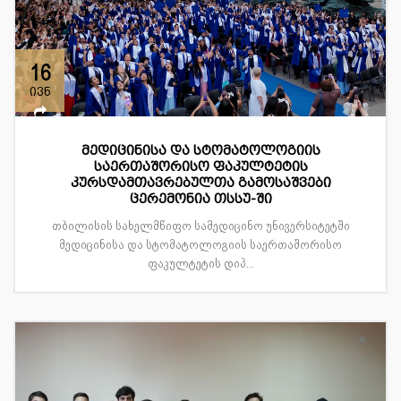
16
ივნ
მედიცინისა და სტომატოლოგიის
საერთაშორისო ფაკულტეტის
კურსდამთავრებულთა გამოსაშვები
ცერემონია თსსუ-ში
თბილისის სახელმწიფო სამედიცინო უნივერსიტეტში
მედიცინისა და სტომატოლოგიის საერთაშორისო
ფაკულტეტის დიპ...