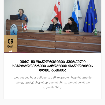
09
მარ
თსსუ-ში ფაკულტეტების კვირეული
საზოგადოებრივი ჯანდაცვის ფაკულტეტის
დღით გაიხსნა
თბილისის სახელმწიფო სამედიცინო უნივერსიტეტში
ფაკულტეტების კვირეული დაიწყო. ღონისძიებათა
ციკლი მიზნად...