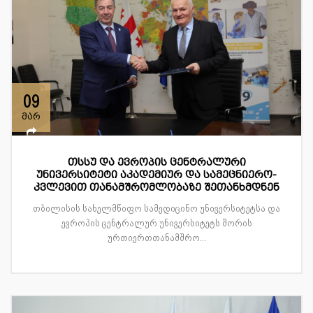
09
მარ
თსსუ და ევროპის ცენტრალური
უნივერსიტეტი აკადემიურ და სამეცნიერო-
კვლევით თანამშრომლობაზე შეთანხმდნენ
თბილისის სახელმწიფო სამედიცინო უნივერსიტეტსა და
ევროპის ცენტრალურ უნივერსიტეტს შორის
ურთიერთთანამშრო...