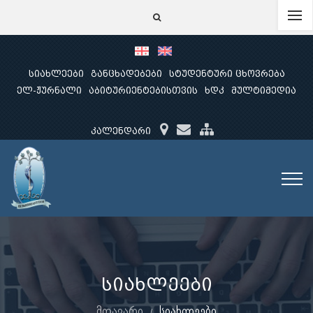
სიახლეები
განცხადებები
სტუდენტური ცხოვრება
ელ-ჟურნალი
აბიტურიენტებისთვის
ხდკ
მულტიმედია
კალენდარი
სიახლეები
მთავარი
სიახლეები