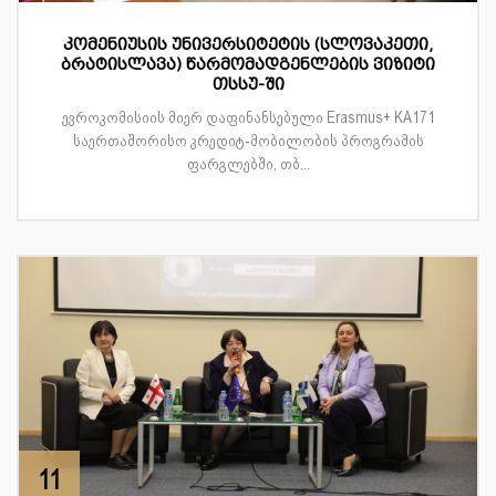
კომენიუსის უნივერსიტეტის (სლოვაკეთი,
ბრატისლავა) წარმომადგენლების ვიზიტი
თსსუ-ში
ევროკომისიის მიერ დაფინანსებული Erasmus+ KA171
საერთაშორისო კრედიტ-მობილობის პროგრამის
ფარგლებში, თბ...
11