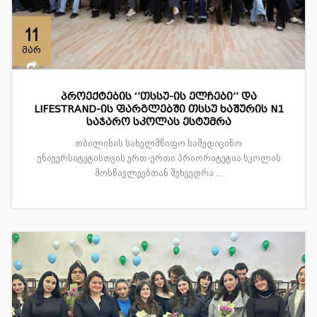
11
მარ
პროექტების ‘’თსსუ-ის ელჩები’’ და
LIFESTRAND-ის ფარგლებში თსსუ ხაშურის N1
საჯარო სკოლას ესტუმრა
თბილისის სახელმწიფო სამედიცინო
უნივერსიტეტისთვის ერთ-ერთი პრიორიტეტია სკოლის
მოსწავლეებთან შეხვედრა ...