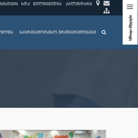
ბისთვის
ხდკ
მულტიმედია
კალენდარი
სწრაფი ბმულები
ლყოფა
საერთაშორისო ურთიერთობები