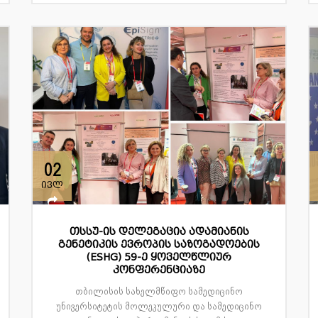
02
ივლ
თსსუ-ის დელეგაცია ადამიანის
გენეტიკის ევროპის საზოგადოების
(ESHG) 59-ე ყოველწლიურ
კონფერენციაზე
თბილისის სახელმწიფო სამედიცინო
უნივერსიტეტის მოლეკულური და სამედიცინო