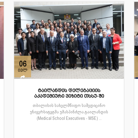
06
ივლ
ტაილანდის დელეგაციის
აკადემიური ვიზიტი თსსუ-ში
თბილისის სახელმწიფო სამედიცინო
უნივერსიტეტმა უმასპინძლა ტაილანდის
(Medical School Executives - MSE) ...