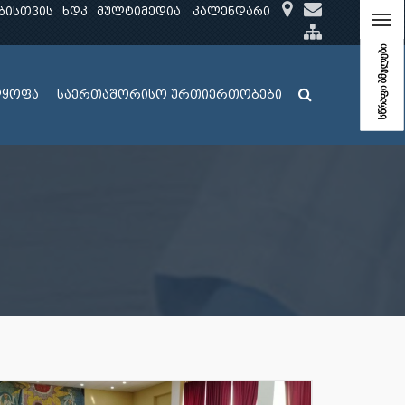
ბისთვის
ხდკ
მულტიმედია
კალენდარი
სწრაფი ბმულები
ლყოფა
საერთაშორისო ურთიერთობები