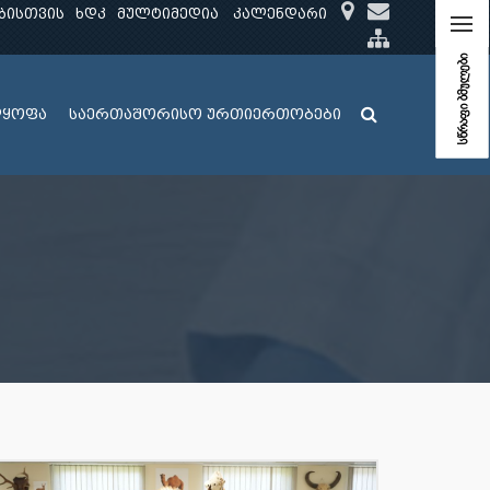
ბისთვის
ხდკ
მულტიმედია
კალენდარი
სწრაფი ბმულები
ლყოფა
საერთაშორისო ურთიერთობები