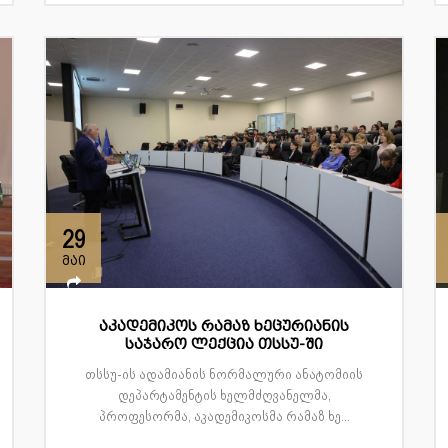
29
მაი
აკადემიკოს რამაზ ხეცურიანის
საჯარო ლექცია თსსუ-ში
თსსუ-ის ადამიანის ნორმალური ანატომიის
დეპარტამენტის ხელმძღვანელმა,
პროფესორმა, აკადემიკოსმა რამაზ ხე...