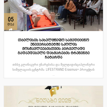
05
დეკ
თბილისის სახელმწიფო სამედიცინო
უნივერსიტეტში სკოლის
მოსწავლეებისთვის პირველადი
გადაუდებელი დახმარების ტრენინგი
ჩატარდა
თსსუ კლინიკური უნარებისა და მულტიდისციპლინური
სიმულაციის ცენტრმა LIFESTRAND Erasmus+ პროექტის
...