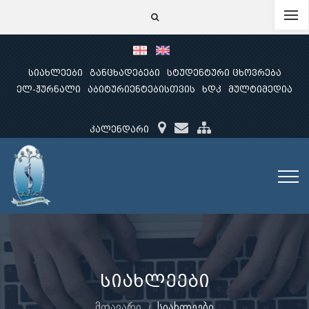
სიახლეები
განცხადებები
სტუდენტური ცხოვრება
ელ-ჟურნალი
აბიტურიენტებისთვის
ხდკ
მულტიმედია
კალენდარი
სიახლეები
მთავარი
სიახლეები