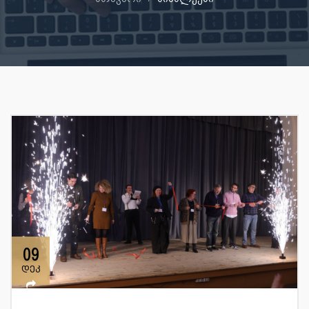
09
დეკ