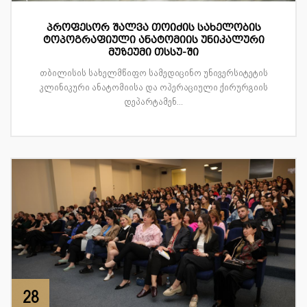
პროფესორ შალვა თოიძის სახელობის
ტოპოგრაფიული ანატომიის უნიკალური
მუზეუმი თსსუ-ში
თბილისის სახელმწიფო სამედიცინო უნივერსიტეტის
კლინიკური ანატომიისა და ოპერაციული ქირურგიის
დეპარტამენ...
28