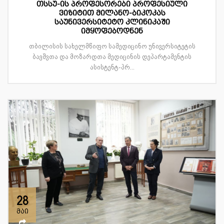
თსსუ-ის პროფესორები პროფესიული
ვიზიტით მილანო-ბიკოკას
საუნივერსიტეტო კლინიკაში
იმყოფებოდნენ
თბილისის სახელმწიფო სამედიცინო უნივერსიტეტის
ბავშვთა და მოზარდთა მედიცინის დეპარტამენტის
ასისტენტ-პრ...
28
მაი