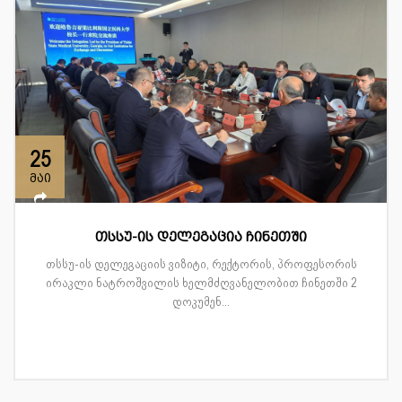
25
მაი
თსსუ-ის დელეგაცია ჩინეთში
თსსუ-ის დელეგაციის ვიზიტი, რექტორის, პროფესორის
ირაკლი ნატროშვილის ხელმძღვანელობით ჩინეთში 2
დოკუმენ...