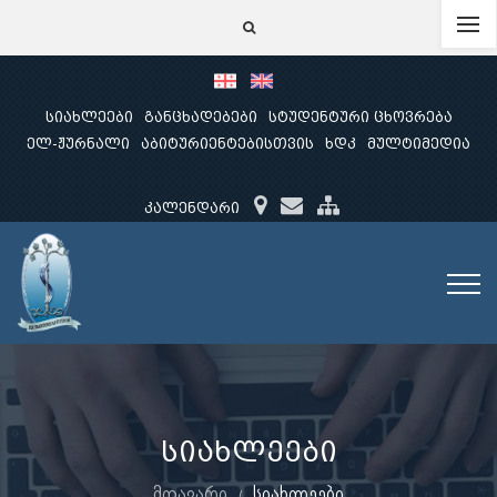
სიახლეები
განცხადებები
სტუდენტური ცხოვრება
ელ-ჟურნალი
აბიტურიენტებისთვის
ხდკ
მულტიმედია
კალენდარი
სიახლეები
მთავარი
სიახლეები