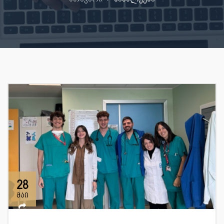
28
მაი