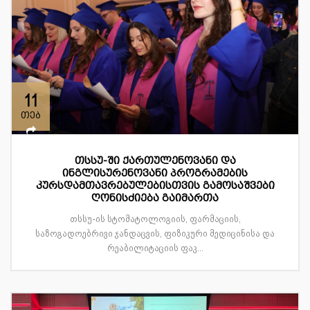
11
თებ
თსსუ-ში ქართულენოვანი და
ინგლისურენოვანი პროგრამების
კურსდამთავრებულებისთვის გამოსაშვები
ღონისძიება გაიმართა
თსსუ-ის სტომატოლოგიის, ფარმაციის,
საზოგადოებრივი ჯანდაცვის, ფიზიკური მედიცინისა და
რეაბილიტაციის ფაკ...