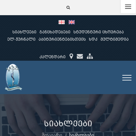
სიახლეები
განცხადებები
სტუდენტური ცხოვრება
ელ-ჟურნალი
აბიტურიენტებისთვის
ხდკ
მულტიმედია
კალენდარი
სიახლეები
მთავარი
სიახლეები