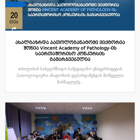
20
თებ
ახალგაზრდა პათოლოგანატომი ვიქტორია
შონია Vincent Academy of Pathology-ის
საერთაშორისო კონკურსის
გამარჯვებულია
თბილისის სახელმწიფო სამედიცინო უნივერსიტეტის
პათოლოგიური ანატომიის დეპარტამენტის მოწვეული
მასწავლებე...