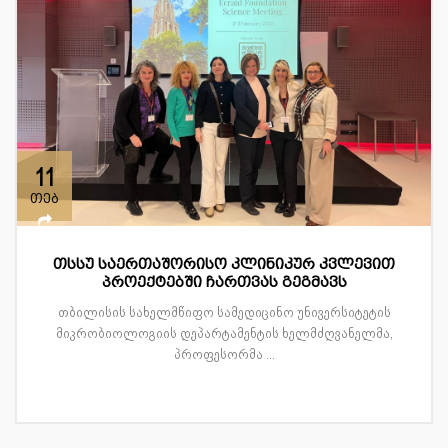
11
თებ
თსსუ საერთაშორისო კლინიკურ კვლევით
პროექტებში ჩართვას გეგმავს
თბილისის სახელმწიფო სამედიცინო უნივერსიტეტის
მიკრობიოლოგიის დეპარტამენტის ხელმძღვანელმა,
პროფესორმა ...