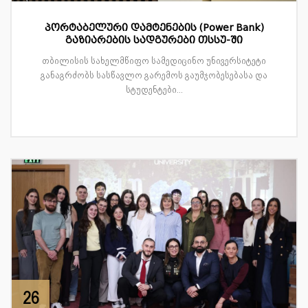
პორტაბელური დამტენების (Power Bank)
გაზიარების სადგურები თსსუ-ში
თბილისის სახელმწიფო სამედიცინო უნივერსიტეტი
განაგრძობს სასწავლო გარემოს გაუმჯობესებასა და
სტუდენტები...
26