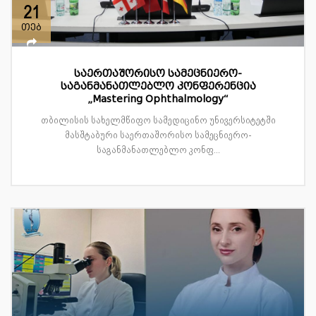
21
თებ
საერთაშორისო სამეცნიერო-
საგანმანათლებლო კონფერენცია
„Mastering Ophthalmology“
თბილისის სახელმწიფო სამედიცინო უნივერსიტეტში
მასშტაბური საერთაშორისო სამეცნიერო-
საგანმანათლებლო კონფ...