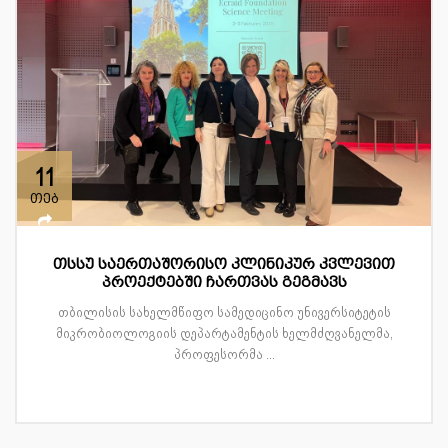
11
თებ
თსსუ საერთაშორისო კლინიკურ კვლევით
პროექტებში ჩართვას გეგმავს
თბილისის სახელმწიფო სამედიცინო უნივერსიტეტის
მიკრობიოლოგიის დეპარტამენტის ხელმძღვანელმა,
პროფესორმა ...