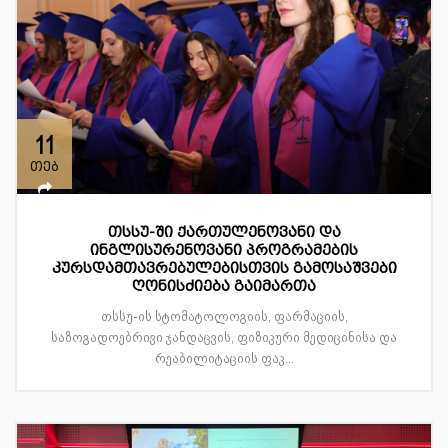
11
თებ
თსსუ-ში ქართულენოვანი და
ინგლისურენოვანი პროგრამების
კურსდამთავრებულებისთვის გამოსაშვები
ღონისძიება გაიმართა
თსსუ-ის სტომატოლოგიის, ფარმაციის,
საზოგადოებრივი ჯანდაცვის, ფიზიკური მედიცინისა და
რეაბილიტაციის ფაკ...