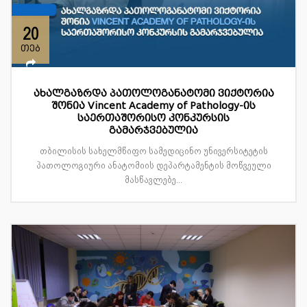
20
თებ
ახალგაზრდა პათოლოგანატომი ვიქტორია
შონია Vincent Academy of Pathology-ის
საერთაშორისო კონკურსის
გამარჯვებულია
თბილისის სახელმწიფო სამედიცინო უნივერსიტეტის
პათოლოგიური ანატომიის დეპარტამენტის მოწვეული
მასწავლებე...