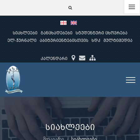
სიახლეები
განცხადებები
სტუდენტური ცხოვრება
ელ-ჟურნალი
აბიტურიენტებისთვის
ხდკ
მულტიმედია
კალენდარი
სიახლეები
მთავარი
სიახლეები