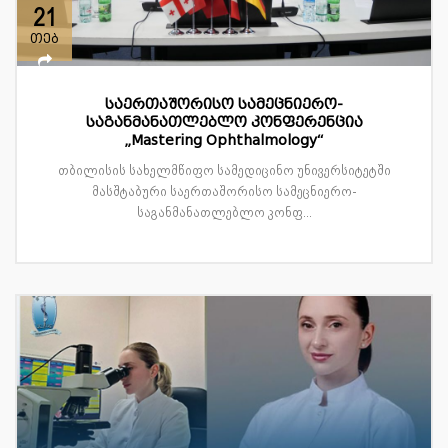
21
თებ
საერთაშორისო სამეცნიერო-
საგანმანათლებლო კონფერენცია
„Mastering Ophthalmology“
თბილისის სახელმწიფო სამედიცინო უნივერსიტეტში
მასშტაბური საერთაშორისო სამეცნიერო-
საგანმანათლებლო კონფ...