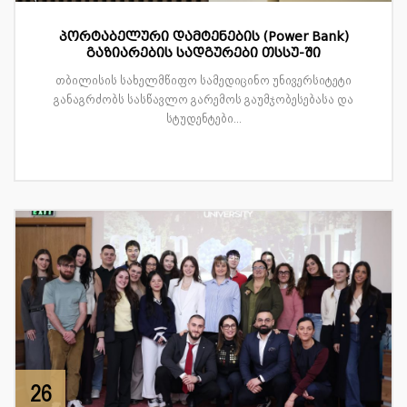
პორტაბელური დამტენების (Power Bank)
გაზიარების სადგურები თსსუ-ში
თბილისის სახელმწიფო სამედიცინო უნივერსიტეტი
განაგრძობს სასწავლო გარემოს გაუმჯობესებასა და
სტუდენტები...
26