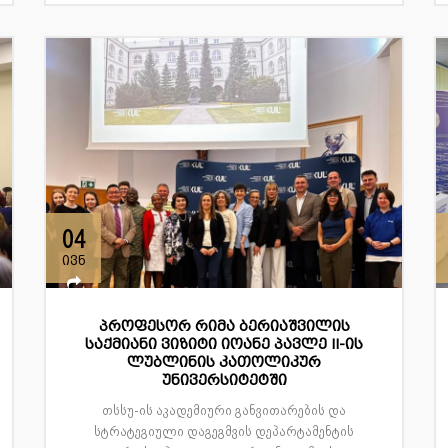
04
ივნ
პროფესორ რიმა ბერიაშვილის
საქმიანი ვიზიტი იოანე პავლე II-ის
ლუბლინის კათოლიკურ
უნივერსიტეტში
თსსუ-ის აკადემიური განვითარების და
სტრატეგიული დაგეგმვის დეპარტამენტის