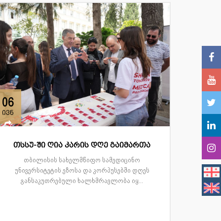
06
ივნ
თსსუ-ში ღია კარის დღე გაიმართა
თბილისის სახელმწიფო სამედიცინო
უნივერსიტეტის ეზოსა და კორპუსებში დღეს
განსაკუთრებული ხალხმრავლობა იყ...