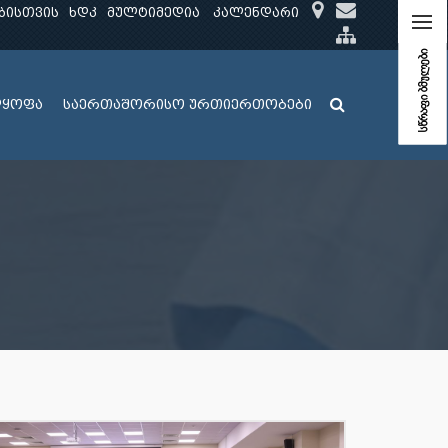
ბისთვის
ხდკ
მულტიმედია
კალენდარი
სწრაფი ბმულები
ლყოფა
საერთაშორისო ურთიერთობები