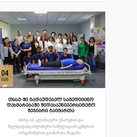
04
ივნ
თსსუ-ში გადაუდებელ სამედიცინო
დახმარებაში შიდასაუნივერსიტეტო
შეჯიბრი გაიმართა
თსსუ-ის კლინიკური უნარების და
მულტიდისციპლინური სიმულაციის ცენტრის
ორგანიზებით გაიმართა შიდასა...