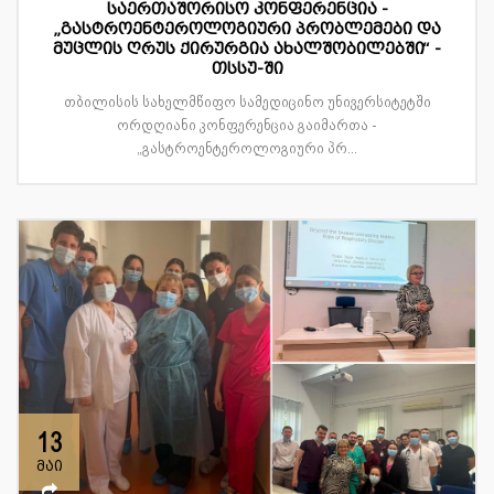
საერთაშორისო კონფერენცია -
„გასტროენტეროლოგიური პრობლემები და
მუცლის ღრუს ქირურგია ახალშობილებში“ -
თსსუ-ში
თბილისის სახელმწიფო სამედიცინო უნივერსიტეტში
ორდღიანი კონფერენცია გაიმართა -
„გასტროენტეროლოგიური პრ...
13
მაი