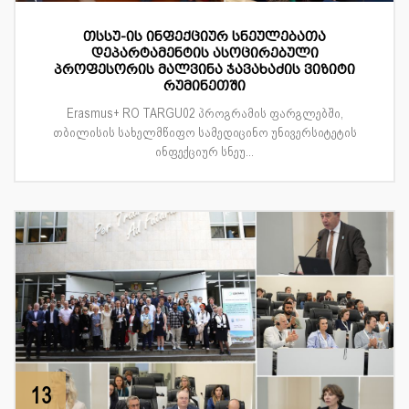
თსსუ-ის ინფექციურ სნეულებათა
დეპარტამენტის ასოცირებული
პროფესორის მალვინა ჯავახაძის ვიზიტი
რუმინეთში
Erasmus+ RO TARGU02 პროგრამის ფარგლებში,
თბილისის სახელმწიფო სამედიცინო უნივერსიტეტის
ინფექციურ სნეუ...
13