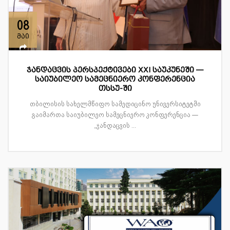
08
მაი
ჯანდაცვის პერსპექტივები XXI საუკუნეში —
საიუბილეო სამეცნიერო კონფერენცია
თსსუ-ში
თბილისის სახელმწიფო სამედიცინო უნივერსიტეტში
გაიმართა საიუბილეო სამეცნიერო კონფერენცია —
„ჯანდაცვის ...