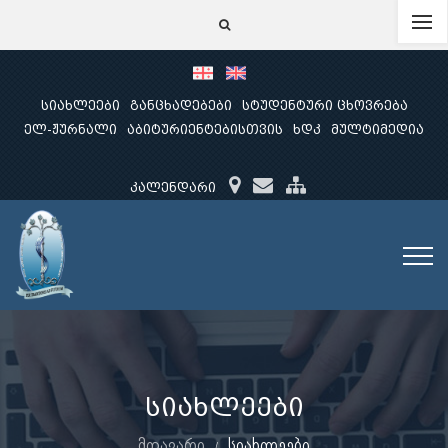
სიახლეები
განცხადებები
სტუდენტური ცხოვრება
ელ-ჟურნალი
აბიტურიენტებისთვის
ხდკ
მულტიმედია
კალენდარი
სიახლეები
მთავარი
სიახლეები