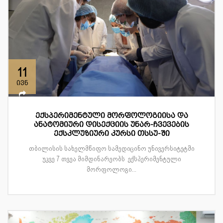
11
ივნ
ექსპერიმენტული მორფოლოგიისა და
ანატომიური დისექციის უნარ-ჩვევების
ექსკლუზიური კურსი თსსუ-ში
თბილისის სახელმწიფო სამედიცინო უნივერსიტეტში
უკვე 7 თვეა მიმდინარეობს ექსპერიმენტული
მორფოლოგი...