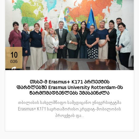
10
ივნ
თსსუ-მ Erasmus+ K171 პროექტის
ფარგლებში Erasmus University Rotterdam-ის
წარმომადგენლებს უმასპინძლა
თბილისის სახელმწიფო სამედიცინო უნივერსიტეტმა
Erasmus+ K171 საერთაშორისო კრედიტ-მობილობის
პროექტის ფა...