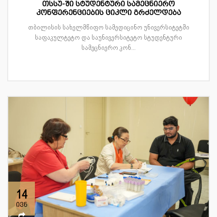
თსსუ-ში სტუდენტური სამეცნიერო
კონფერენციების ციკლი გრძელდება
თბილისის სახელმწიფო სამედიცინო უნივერსიტეტში
საფაკულტეტო და საუნივერსიტეტო სტუდენტური
სამეცნიერო კონ...
14
ივნ