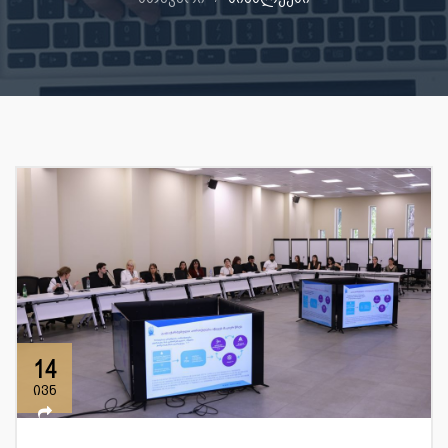
14
ივნ