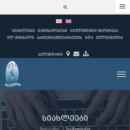
სიახლეები
განცხადებები
სტუდენტური ცხოვრება
ელ-ჟურნალი
აბიტურიენტებისთვის
ხდკ
მულტიმედია
კალენდარი
სიახლეები
მთავარი
სიახლეები