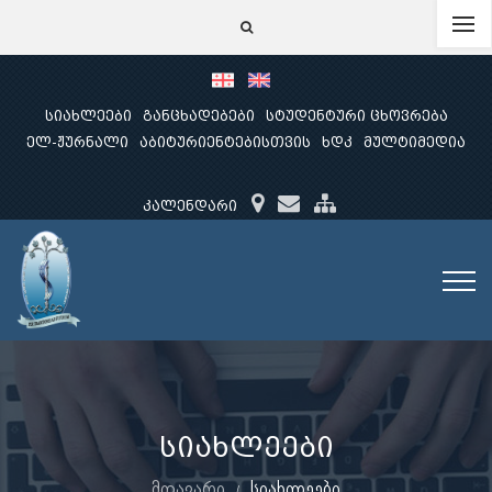
სიახლეები
განცხადებები
სტუდენტური ცხოვრება
ელ-ჟურნალი
აბიტურიენტებისთვის
ხდკ
მულტიმედია
კალენდარი
სიახლეები
მთავარი
სიახლეები