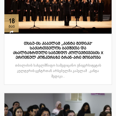
18
მაი
თსსუ-ის კაპელამ „კანტა მედიკა“
საქართველოს ბავშვთა და
ახალგაზრდული საგუნდო კოლექტივების X
ეროვნულ კონკურსზე გრან-პრი მოიპოვა
თბილისის სახელმწიფო სამედიცინო უნივერსიტეტის
კულტურის ცენტრთან არსებულმა კაპელამ „კანტა
მედიკა...