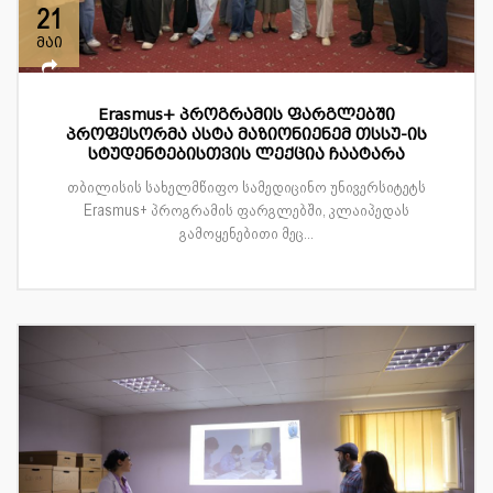
21
მაი
Erasmus+ პროგრამის ფარგლებში
პროფესორმა ასტა მაზიონიენემ თსსუ-ის
სტუდენტებისთვის ლექცია ჩაატარა
თბილისის სახელმწიფო სამედიცინო უნივერსიტეტს
Erasmus+ პროგრამის ფარგლებში, კლაიპედას
გამოყენებითი მეც...