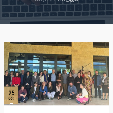
25
მაი