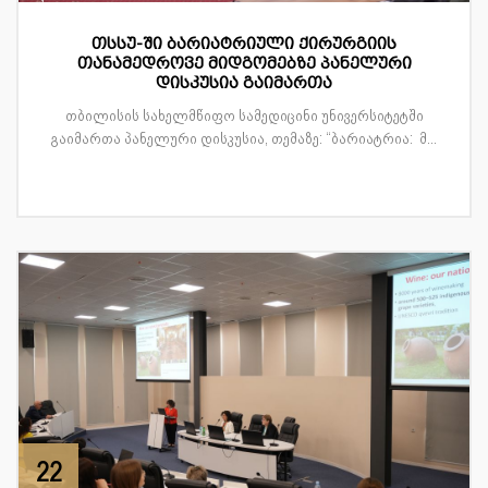
თსსუ-ში ბარიატრიული ქირურგიის
თანამედროვე მიდგომებზე პანელური
დისკუსია გაიმართა
თბილისის სახელმწიფო სამედიცინი უნივერსიტეტში
გაიმართა პანელური დისკუსია, თემაზე: “ბარიატრია: მ...
22