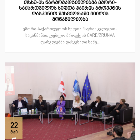
თსსუ-ის წარმომადგენლებმა ემორი-
საქართველოს სუფთა ჰაერის პროექტის
დასკვნით შეხვედრაში მიიღეს
მონაწილეობა
ემორი-საქართველოს სუფთა ჰაერის კვლევით-
საგანმანათლებლო პროექტის CARE/ZRUNVA
ფარგლებში დასკვნითი სამუ...
22
მაი