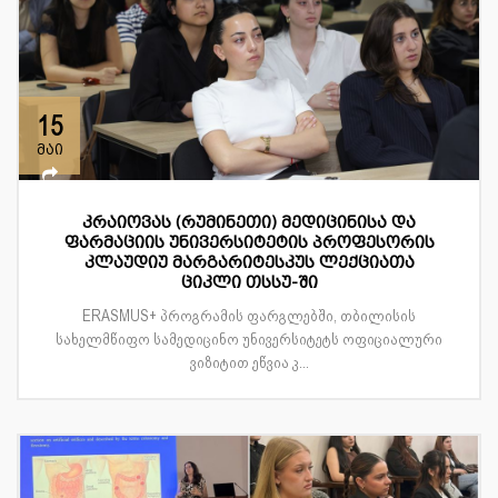
15
მაი
კრაიოვას (რუმინეთი) მედიცინისა და
ფარმაციის უნივერსიტეტის პროფესორის
კლაუდიუ მარგარიტესკუს ლექციათა
ციკლი თსსუ-ში
ERASMUS+ პროგრამის ფარგლებში, თბილისის
სახელმწიფო სამედიცინო უნივერსიტეტს ოფიციალური
ვიზიტით ეწვია კ...