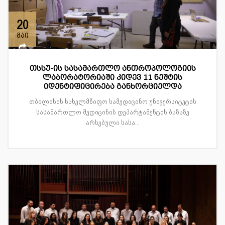
20
მაი
თსსუ-ის სასამართლო ანთროპოლოგიის
ლაბორატორიაში კიდევ 11 ნეშტის
იდენტიფიცირება განხორციელდა
თბილისის სახელმწიფო სამედიცინო უნივერსიტეტის
სასამართლო მედიცინის დეპარტამენტის ბაზაზე
არსებული სასა...