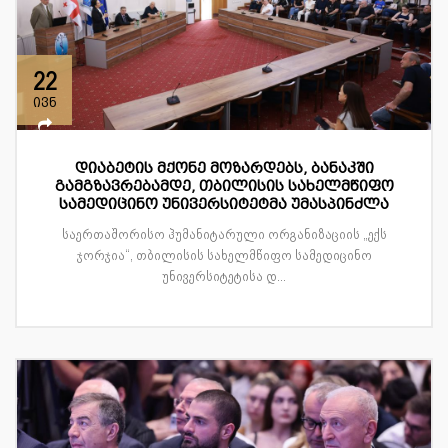
22
ივნ
დიაბეტის მქონე მოზარდებს, ბანაკში
გამგზავრებამდე, თბილისის სახელმწიფო
სამედიცინო უნივერსიტეტმა უმასპინძლა
საერთაშორისო ჰუმანიტარული ორგანიზაციის „ექს
ჯორჯია“, თბილისის სახელმწიფო სამედიცინო
უნივერსიტეტისა დ...