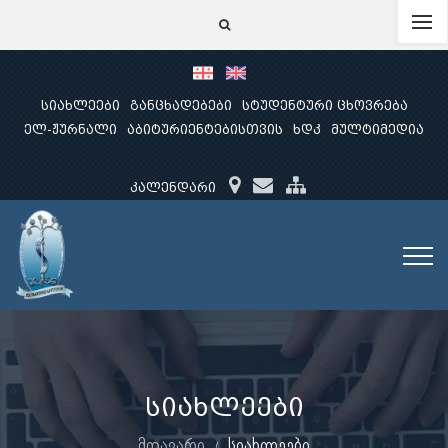
სიახლეები
განცხადებები
სტუდენტური ცხოვრება
ელ-ჟურნალი
აბიტურიენტებისთვის
ხდკ
მულტიმედია
კალენდარი
სიახლეები
მთავარი
სიახლეები