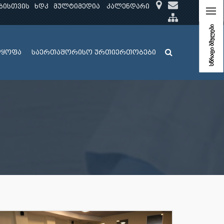
ბისთვის
ხდკ
მულტიმედია
კალენდარი
სწრაფი ბმულები
ლყოფა
საერთაშორისო ურთიერთობები