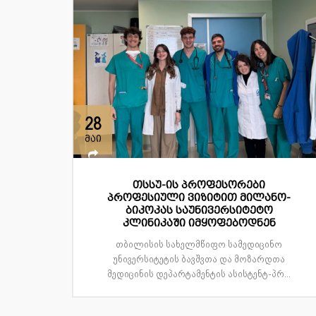
28
მაი
თსსუ-ის პროფესორები
პროფესიული ვიზიტით მილანო-
ბიკოკას საუნივერსიტეტო
კლინიკაში იმყოფებოდნენ
თბილისის სახელმწიფო სამედიცინო
უნივერსიტეტის ბავშვთა და მოზარდთა
მედიცინის დეპარტამენტის ასისტენტ-პრ...