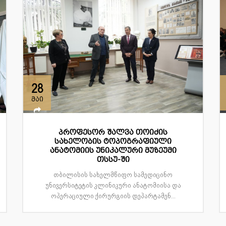
28
მაი
პროფესორ შალვა თოიძის
სახელობის ტოპოგრაფიული
ანატომიის უნიკალური მუზეუმი
თსსუ-ში
თბილისის სახელმწიფო სამედიცინო
უნივერსიტეტის კლინიკური ანატომიისა და
ოპერაციული ქირურგიის დეპარტამენ...