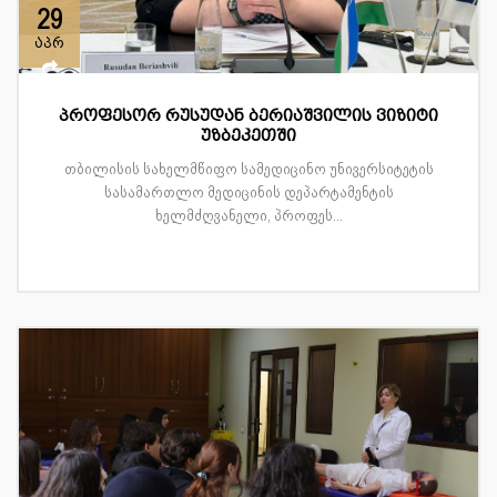
29
აპრ
პროფესორ რუსუდან ბერიაშვილის ვიზიტი
უზბეკეთში
თბილისის სახელმწიფო სამედიცინო უნივერსიტეტის
სასამართლო მედიცინის დეპარტამენტის
ხელმძღვანელი, პროფეს...