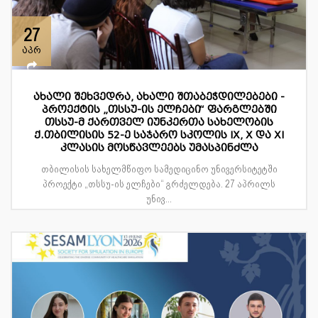
27
აპრ
ახალი შეხვედრა, ახალი შთაბეჭდილებები -
პროექტის „თსსუ-ის ელჩები“ ფარგლებში
თსსუ-მ ქართველ იუნკერთა სახელობის
ქ.თბილისის 52-ე საჯარო სკოლის IX, X და XI
კლასის მოსწავლეებს უმასპინძლა
თბილისის სახელმწიფო სამედიცინო უნივერსიტეტში
პროექტი „თსსუ-ის ელჩები“ გრძელდება. 27 აპრილს
უნივ...