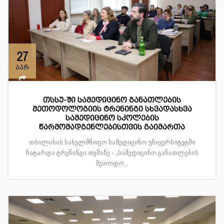
27
აპრ
თსსუ-ში სამედიცინო განათლების
მეთოდოლოგიის ტრენინგი სხვადასხვა
სამედიცინო სკოლების
წარმომადგენლებისთვის გაიმართა
თბილისის სახელმწიფო სამედიცინო უნივერსიტეტში
ჩატარდა ტრენინგი თემაზე - „სამედიცინო განათლების
მეთოდო...