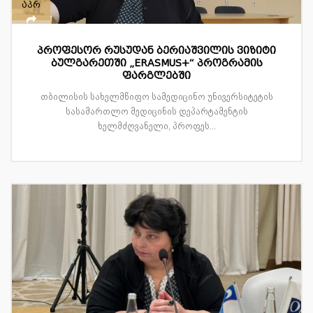
აპრ
პროფესორ რუსუდან ბერიაშვილის ვიზიტი
ბულგარეთში „ERASMUS+“ პროგრამის
ფარგლებში
თბილისის სახელმწიფო სამედიცინო უნივერსიტეტის
სასამართლო მედიცინის დეპარტამენტის
ხელმძღვანელი, პროფეს...