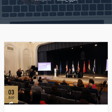
03
მაი