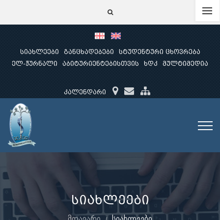
სიახლეები
განცხადებები
სტუდენტური ცხოვრება
ელ-ჟურნალი
აბიტურიენტებისთვის
ხდკ
მულტიმედია
კალენდარი
სიახლეები
მთავარი
სიახლეები