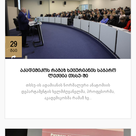
29
მაი
აკადემიკოს რამაზ ხეცურიანის საჯარო
ლექცია თსსუ-ში
თსსუ-ის ადამიანის ნორმალური ანატომიის
დეპარტამენტის ხელმძღვანელმა, პროფესორმა,
აკადემიკოსმა რამაზ ხე...