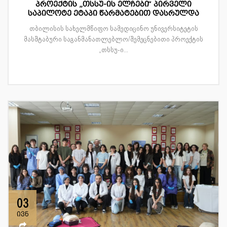
პროექტის „თსსუ-ის ელჩები“ პირველი
საპილოტე ეტაპი წარმატებით დასრულდა
თბილისის სახელმწიფო სამედიცინო უნივერსიტეტის
მასშტაბური საგანმანათლებლო/შემეცნებითი პროექტის
„თსსუ-ი...
03
ივნ