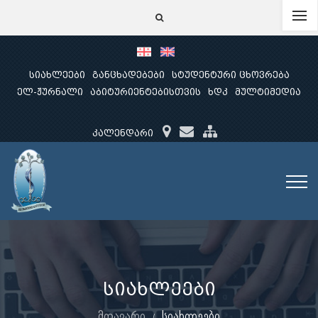
სიახლეები
განცხადებები
სტუდენტური ცხოვრება
ელ-ჟურნალი
აბიტურიენტებისთვის
ხდკ
მულტიმედია
კალენდარი
სიახლეები
მთავარი
სიახლეები