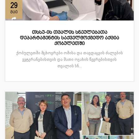
29
მაი
თსსუ-ის თვალის სნეულებათა
დეპარტამენტის საქველმოქმედო აქცია
ქობულეთში
ქობულეთში მცხოვრები ომისა და თავდაცვის ძალების
ვეტერანებისთვის და მათი ოჯახის წევრებისთვის
თვალის სნ...