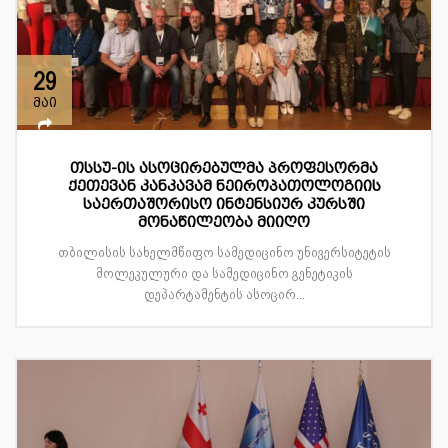
29
მაი
თსსუ-ის ასოცირებულმა პროფესორმა
ქეთევან კანკავამ ნეიროპათოლოგიის
საერთაშორისო ინტენსიურ კურსში
მონაწილეობა მიიღო
თბილისის სახელმწიფო სამედიცინო უნივერსიტეტის
მოლეკულური და სამედიცინო გენეტიკის
დეპარტამენტის ასოცირ...