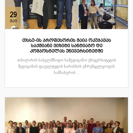
29
მაი
თსსუ-ის პროფესორის მაია ოკუჯავას
საქმიანი ვიზიტი სანტიაგო დე
კომპოსტელას უნივერსიტეტში
თბილისის სახელმწიფო სამედიცინო უნივერსიტეტის
მედიცინის ფაკულტეტის ხარისხის უზრუნველყოფის
სამსახურის ...