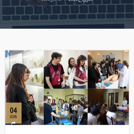
04
ივნ