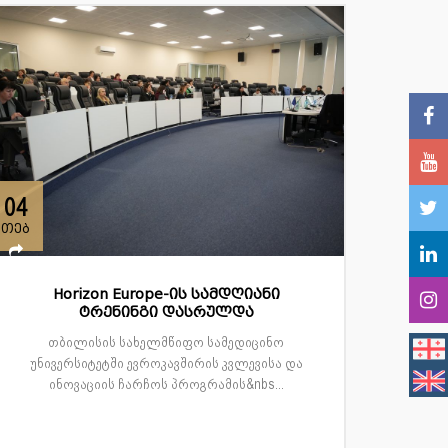
04
თებ
Horizon Europe-ის სამდღიანი
ტრენინგი დასრულდა
თბილისის სახელმწიფო სამედიცინო
უნივერსიტეტში ევროკავშირის კვლევისა და
ინოვაციის ჩარჩოს პროგრამის&nbs...