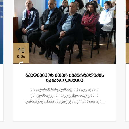
10
თებ
აკადემიკოს ეთერ ქემერტელიძის
საჯარო ლექცია
თბილისის სახელმწიფო სამედიცინო
უნივერსიტეტის იოველ ქუთათელაძის
ფარმაკოქიმიის ინსტიტუტში გაიმართა აკა...