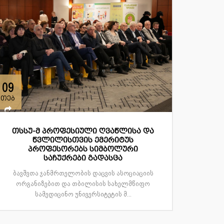
09
თებ
თსსუ-მ პროფესიული ღვაწლისა და
წვლილისთვის ემერიტუს
პროფესორებს სიმბოლური
საჩუქრები გადასცა
ბავშვთა ჯანმრთელობის დაცვის ასოციაციის
ორგანიზებით და თბილისის სახელმწიფო
სამედიცინო უნივერსიტეტის მ...