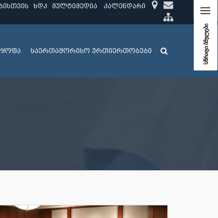
ბისთვის
ხდკ
მულტიმედია
კალენდარი
სწრაფი ბმულები
ლყოფა
საერთაშორისო ურთიერთობები