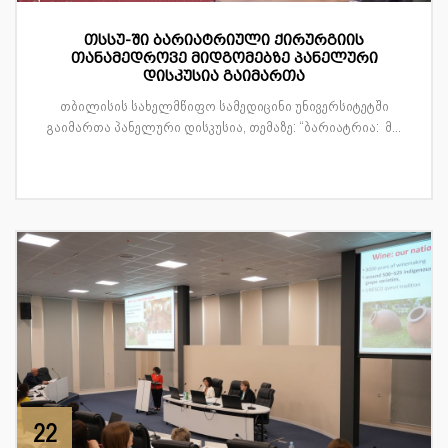
თსსუ-ში ბარიატრიული ქირურგიის
თანამედროვე მიდგომებზე პანელური
დისკუსია გაიმართა
თბილისის სახელმწიფო სამედიცინი უნივერსიტეტში
გაიმართა პანელური დისკუსია, თემაზე: “ბარიატრია: მ...
22