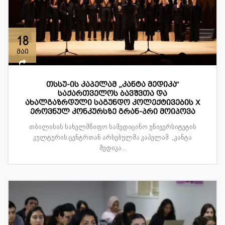
18
მაი
თსსუ-ის კაპელამ „კანტა მედიკა“
საქართველოს ბავშვთა და
ახალგაზრდული საგუნდო კოლექტივების X
ეროვნულ კონკურსზე გრან-პრი მოიპოვა
თბილისის სახელმწიფო სამედიცინო უნივერსიტეტის
კულტურის ცენტრთან არსებულმა კაპელამ „კანტა
მედიკა...