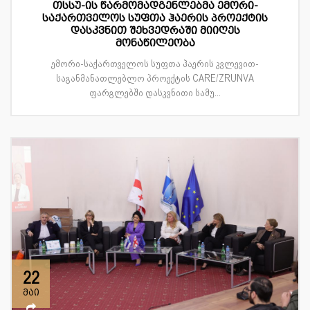
თსსუ-ის წარმომადგენლებმა ემორი-
საქართველოს სუფთა ჰაერის პროექტის
დასკვნით შეხვედრაში მიიღეს
მონაწილეობა
ემორი-საქართველოს სუფთა ჰაერის კვლევით-
საგანმანათლებლო პროექტის CARE/ZRUNVA
ფარგლებში დასკვნითი სამუ...
22
მაი