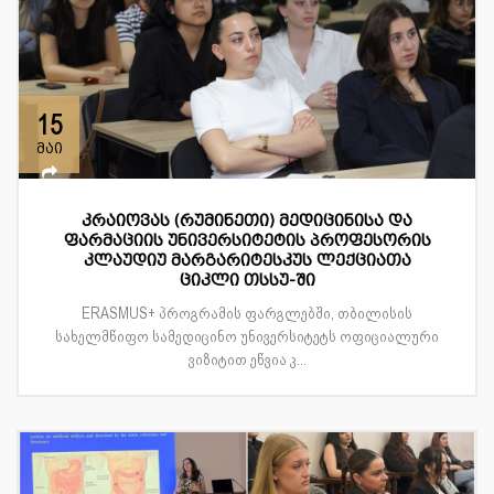
15
მაი
კრაიოვას (რუმინეთი) მედიცინისა და
ფარმაციის უნივერსიტეტის პროფესორის
კლაუდიუ მარგარიტესკუს ლექციათა
ციკლი თსსუ-ში
ERASMUS+ პროგრამის ფარგლებში, თბილისის
სახელმწიფო სამედიცინო უნივერსიტეტს ოფიციალური
ვიზიტით ეწვია კ...