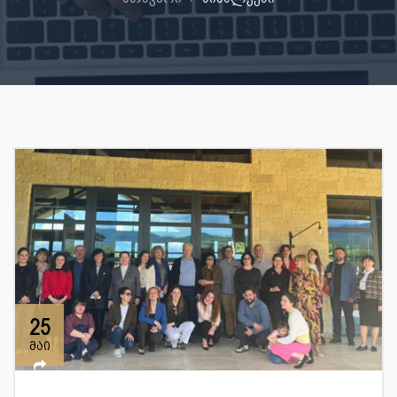
25
მაი