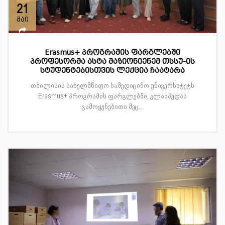
21
მაი
Erasmus+ პროგრამის ფარგლებში
პროფესორმა ასტა მაზიონიენემ თსსუ-ის
სტუდენტებისთვის ლექცია ჩაატარა
თბილისის სახელმწიფო სამედიცინო უნივერსიტეტს
Erasmus+ პროგრამის ფარგლებში, კლაიპედას
გამოყენებითი მეც...