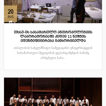
20
მაი
თსსუ-ის სასამართლო ანთროპოლოგიის
ლაბორატორიაში კიდევ 11 ნეშტის
იდენტიფიცირება განხორციელდა
თბილისის სახელმწიფო სამედიცინო უნივერსიტეტის
სასამართლო მედიცინის დეპარტამენტის ბაზაზე
არსებული სასა...