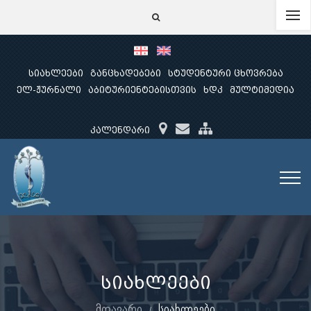
სიახლეები
განცხადებები
სტუდენტური ცხოვრება
ელ-ჟურნალი
აბიტურიენტებისთვის
ხდკ
მულტიმედია
კალენდარი
სიახლეები
მთავარი
სიახლეები