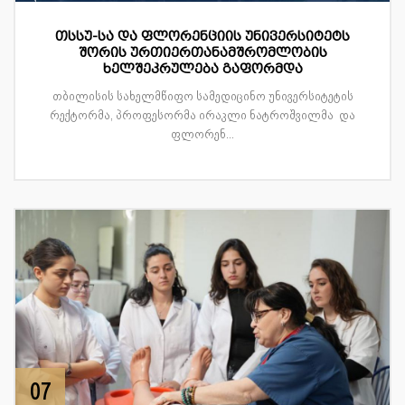
თსსუ-სა და ფლორენციის უნივერსიტეტს
შორის ურთიერთანამშრომლობის
ხელშეკრულება გაფორმდა
თბილისის სახელმწიფო სამედიცინო უნივერსიტეტის
რექტორმა, პროფესორმა ირაკლი ნატროშვილმა და
ფლორენ...
07