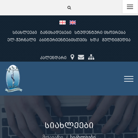
სიახლეები
განცხადებები
სტუდენტური ცხოვრება
ელ-ჟურნალი
აბიტურიენტებისთვის
ხდკ
მულტიმედია
კალენდარი
სიახლეები
მთავარი
სიახლეები