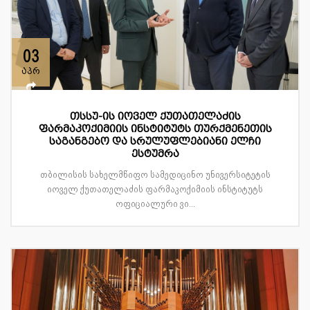
03
აპრ
თსსუ-ის იოველ ქუთათელაძის
ფარმაკოქიმიის ინსტიტუტს თურქმენეთის
საგანგებო და სრულუფლებიანი ელჩი
ესტუმრა
თბილისის სახელმწიფო სამედიცინო უნივერსიტეტის
იოველ ქუთათელაძის ფარმაკოქიმიის ინსტიტუტს
ოფიციალური ვი...