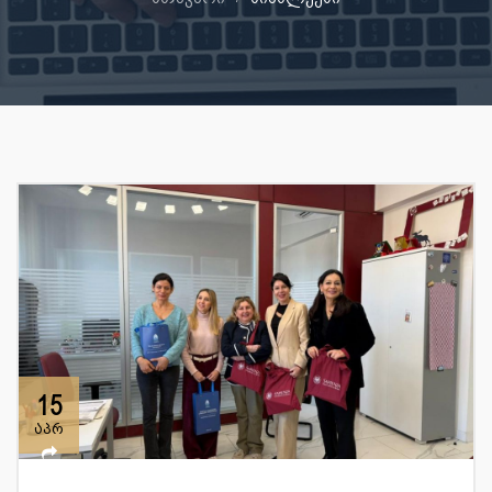
15
აპრ