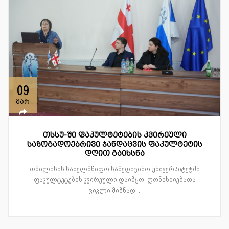
09
მარ
თსსუ-ში ფაკულტეტების კვირეული
საზოგადოებრივი ჯანდაცვის ფაკულტეტის
დღით გაიხსნა
თბილისის სახელმწიფო სამედიცინო უნივერსიტეტში
ფაკულტეტების კვირეული დაიწყო. ღონისძიებათა
ციკლი მიზნად...