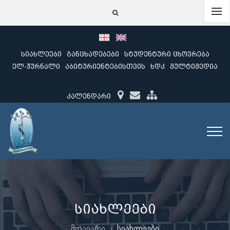
სიახლეები
განცხადებები
სტუდენტური ცხოვრება
ელ-ჟურნალი
აბიტურიენტებისთვის
ხდკ
მულტიმედია
კალენდარი
სიახლეები
მთავარი
სიახლეები