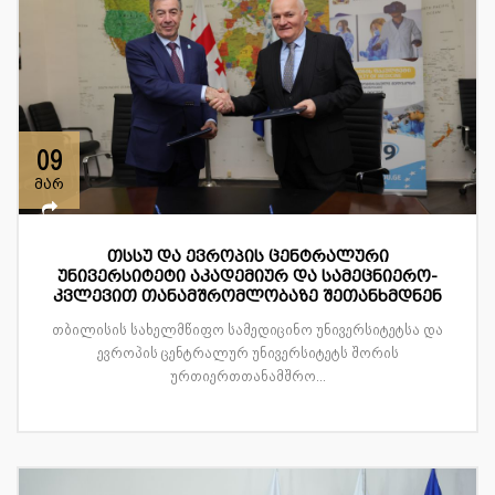
09
მარ
თსსუ და ევროპის ცენტრალური
უნივერსიტეტი აკადემიურ და სამეცნიერო-
კვლევით თანამშრომლობაზე შეთანხმდნენ
თბილისის სახელმწიფო სამედიცინო უნივერსიტეტსა და
ევროპის ცენტრალურ უნივერსიტეტს შორის
ურთიერთთანამშრო...