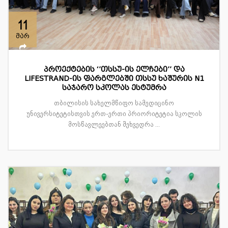
11
მარ
პროექტების ‘’თსსუ-ის ელჩები’’ და
LIFESTRAND-ის ფარგლებში თსსუ ხაშურის N1
საჯარო სკოლას ესტუმრა
თბილისის სახელმწიფო სამედიცინო
უნივერსიტეტისთვის ერთ-ერთი პრიორიტეტია სკოლის
მოსწავლეებთან შეხვედრა ...