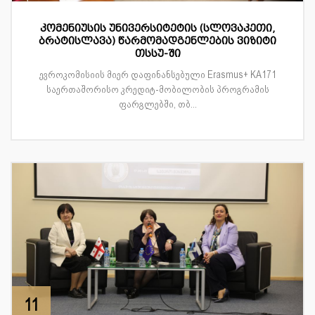
კომენიუსის უნივერსიტეტის (სლოვაკეთი,
ბრატისლავა) წარმომადგენლების ვიზიტი
თსსუ-ში
ევროკომისიის მიერ დაფინანსებული Erasmus+ KA171
საერთაშორისო კრედიტ-მობილობის პროგრამის
ფარგლებში, თბ...
11