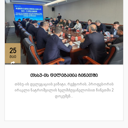
25
მაი
თსსუ-ის დელეგაცია ჩინეთში
თსსუ-ის დელეგაციის ვიზიტი, რექტორის, პროფესორის
ირაკლი ნატროშვილის ხელმძღვანელობით ჩინეთში 2
დოკუმენ...