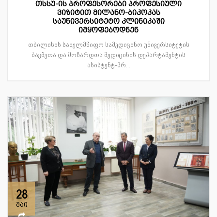
თსსუ-ის პროფესორები პროფესიული
ვიზიტით მილანო-ბიკოკას
საუნივერსიტეტო კლინიკაში
იმყოფებოდნენ
თბილისის სახელმწიფო სამედიცინო უნივერსიტეტის
ბავშვთა და მოზარდთა მედიცინის დეპარტამენტის
ასისტენტ-პრ...
28
მაი