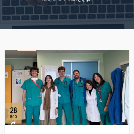
28
მაი