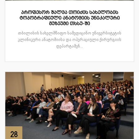
პროფესორ შალვა თოიძის სახელობის
ტოპოგრაფიული ანატომიის უნიკალური
მუზეუმი თსსუ-ში
თბილისის სახელმწიფო სამედიცინო უნივერსიტეტის
კლინიკური ანატომიისა და ოპერაციული ქირურგიის
დეპარტამენ...
28