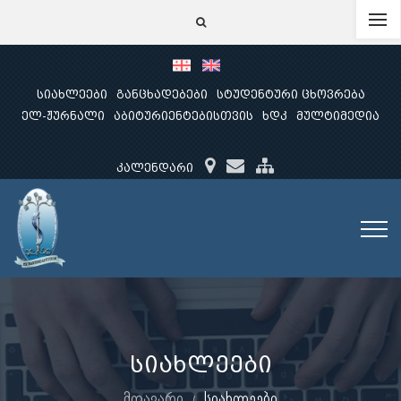
სიახლეები
განცხადებები
სტუდენტური ცხოვრება
ელ-ჟურნალი
აბიტურიენტებისთვის
ხდკ
მულტიმედია
კალენდარი
სიახლეები
მთავარი
სიახლეები