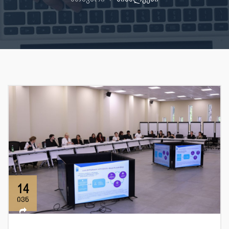
14
ივნ