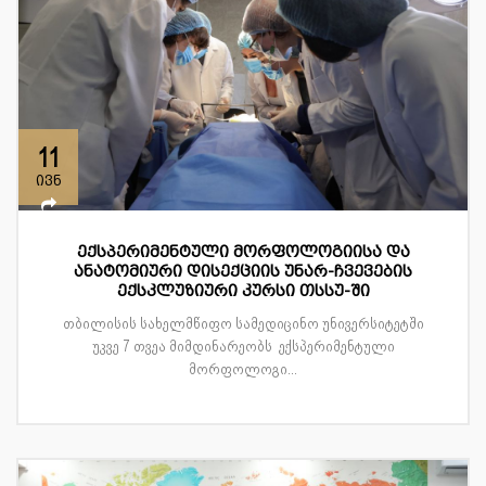
11
ივნ
ექსპერიმენტული მორფოლოგიისა და
ანატომიური დისექციის უნარ-ჩვევების
ექსკლუზიური კურსი თსსუ-ში
თბილისის სახელმწიფო სამედიცინო უნივერსიტეტში
უკვე 7 თვეა მიმდინარეობს ექსპერიმენტული
მორფოლოგი...