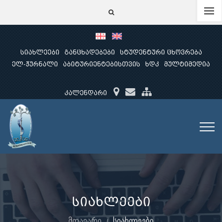
სიახლეები
განცხადებები
სტუდენტური ცხოვრება
ელ-ჟურნალი
აბიტურიენტებისთვის
ხდკ
მულტიმედია
კალენდარი
სიახლეები
მთავარი
სიახლეები