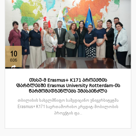
10
ივნ
თსსუ-მ Erasmus+ K171 პროექტის
ფარგლებში Erasmus University Rotterdam-ის
წარმომადგენლებს უმასპინძლა
თბილისის სახელმწიფო სამედიცინო უნივერსიტეტმა
Erasmus+ K171 საერთაშორისო კრედიტ-მობილობის
პროექტის ფა...