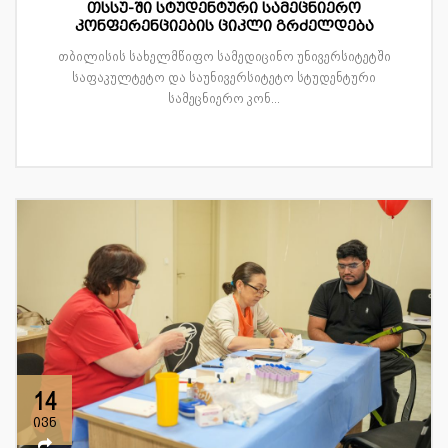
თსსუ-ში სტუდენტური სამეცნიერო
კონფერენციების ციკლი გრძელდება
თბილისის სახელმწიფო სამედიცინო უნივერსიტეტში
საფაკულტეტო და საუნივერსიტეტო სტუდენტური
სამეცნიერო კონ...
14
ივნ